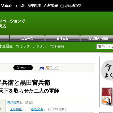
家庭通販
コミック
デジタル・電子書籍
半兵衛と黒田官兵衛
天下を取らせた二人の軍師
嶋津義忠
著 《作家》
作
『
上杉鷹山
』、『
明智光秀
』（PHP研究所）