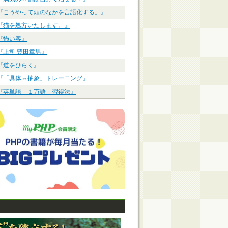
『こうやって頭のなかを言語化する。』
『猫を処方いたします。』
『怖い客』
『上司 豊田章男』
『道をひらく』
『「具体⇔抽象」トレーニング』
『英単語「１万語」習得法』