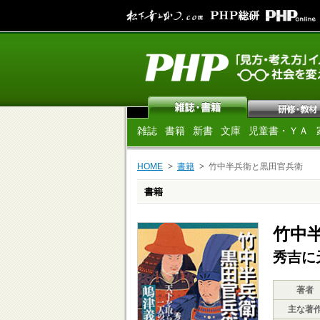
雑誌
書籍
新書
文庫
児童書・ＹＡ
HOME
書籍
竹中半兵衛と黒田官兵衛
書籍
竹中
秀吉に
著者
主な著