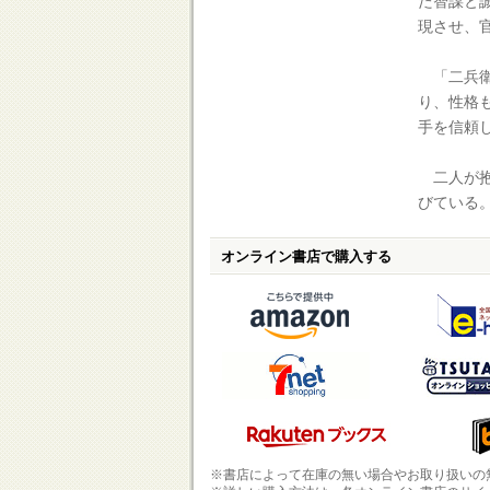
た智謀と
現させ、
「二兵衛
り、性格
手を信頼
二人が抱
びている
オンライン書店で購入する
※書店によって在庫の無い場合やお取り扱いの