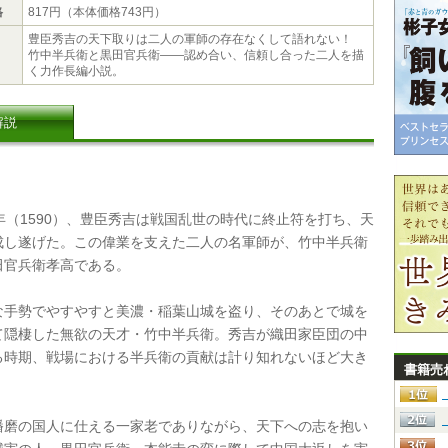
格
817円（本体価格743円）
豊臣秀吉の天下取りは二人の軍師の存在なくして語れない！
竹中半兵衛と黒田官兵衛――認め合い、信頼し合った二人を描
く力作長編小説。
解説
年（1590）、豊臣秀吉は戦国乱世の時代に終止符を打ち、天
成し遂げた。この偉業を支えた二人の名軍師が、竹中半兵衛
田官兵衛孝高である。
手勢でやすやすと美濃・稲葉山城を盗り、そのあとで城を
て隠棲した無欲の天才・竹中半兵衛。秀吉が織田家臣団の中
る時期、戦場における半兵衛の貢献は計り知れないほど大き
書籍売
磨の国人に仕える一家老でありながら、天下への志を抱い