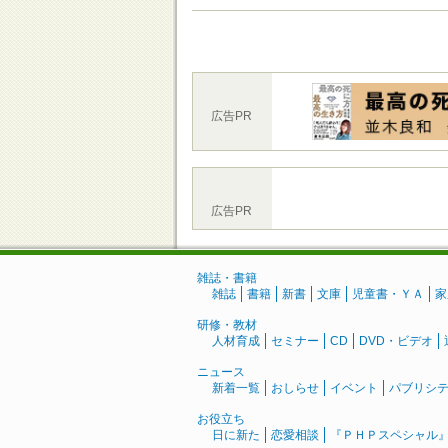
広告PR
広告PR
雑誌・書籍
雑誌
書籍
新書
文庫
児童書・ＹＡ
家
研修・教材
人材育成
セミナー
CD
DVD・ビデオ
ニュース
新着一覧
おしらせ
イベント
パブリシ
お役立ち
日に新た
恋愛相談
『ＰＨＰスペシャル