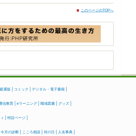
このページのTOPへ
庭通販
コミック
デジタル・電子書籍
通信教育
eラーニング
職域図書
グッズ
ティ
特設ページ
』今月の診断
こころ相談
何の日
人名事典