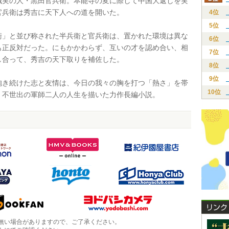
誠実の人・黒田官兵衛。本能寺の変に際して中国大返しを実
官兵衛は秀吉に天下人への道を開いた。
4位
5位
」と並び称された半兵衛と官兵衛は、置かれた環境は異な
6位
も正反対だった。にもかかわらず、互いの才を認め合い、相
7位
し合って、秀吉の天下取りを補佐した。
8位
9位
き続けた志と友情は、今日の我々の胸を打つ「熱さ」を帯
10位
。不世出の軍師二人の人生を描いた力作長編小説。
無い場合がありますので、ご了承ください。