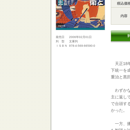
税込価
内容
2006年02月01日
発売日
文庫判
判 型
978-4-569-66590-0
ＩＳＢＮ
天正18
下統一を
重治と黒
わずかな
主に返し
で台頭す
かった。
一方、播