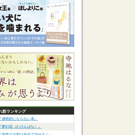
れ筋ランキング
『感情的にならない本』
『夢幻花（むげんばな）』
『病気の９割は自分で治せる！』