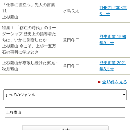
「仕事に役立つ」先人の言葉
THE21 2008年
11
水島良太
6月号
上杉鷹山
特集１ 「存亡の時代」のリー
ダーシップ 歴史上の指導者た
歴史街道 1999
ちは、いかに決断したか
童門冬二
年9月号
上杉鷹山 今こそ、上杉一五万
石の再興に学ぶとき
上杉鷹山が尊敬し続けた実兄・
歴史街道 2021
童門冬二
秋月鶴山
年3月号
全18件を見る