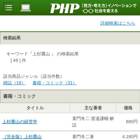
詳細検索はこちら
検索結果
キーワード『上杉鷹山 』 の検索結果
[ 49 ] 件
該当商品ジャンル（該当件数）
雑誌（18）
書籍・コミック（31）
書籍・コミック
タイトル
主な著者
価格
童門冬二 渡邉謙輔 解
上杉鷹山の経営学
880円
説
［完全版］上杉鷹山
童門冬二著
4,180円