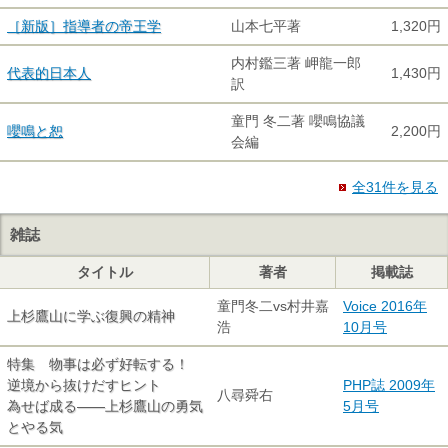
［新版］指導者の帝王学
山本七平著
1,320円
内村鑑三著 岬龍一郎
代表的日本人
1,430円
訳
童門 冬二著 嚶鳴協議
嚶鳴と恕
2,200円
会編
全31件を見る
雑誌
タイトル
著者
掲載誌
童門冬二vs村井嘉
Voice 2016年
上杉鷹山に学ぶ復興の精神
浩
10月号
特集 物事は必ず好転する！
逆境から抜けだすヒント
PHP誌 2009年
八尋舜右
為せば成る――上杉鷹山の勇気
5月号
とやる気