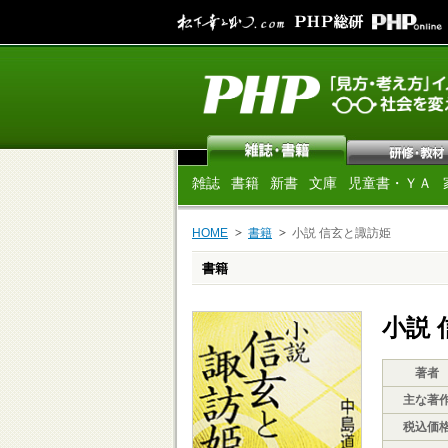
雑誌
書籍
新書
文庫
児童書・ＹＡ
HOME
書籍
小説 信玄と諏訪姫
書籍
小説
著者
主な著
税込価