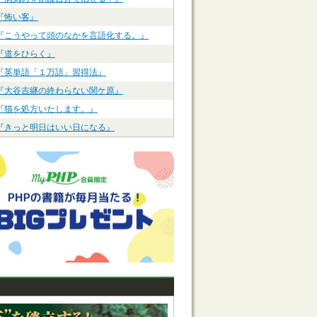
『怖い客』
『こうやって頭のなかを言語化する。』
『道をひらく』
『英単語「１万語」習得法』
『大谷吉継の終わらない関ケ原』
『猫を処方いたします。』
『きっと明日はいい日になる』