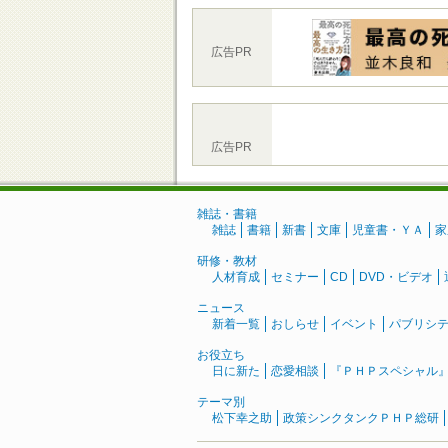
広告PR
広告PR
雑誌・書籍
雑誌
書籍
新書
文庫
児童書・ＹＡ
家
研修・教材
人材育成
セミナー
CD
DVD・ビデオ
ニュース
新着一覧
おしらせ
イベント
パブリシ
お役立ち
日に新た
恋愛相談
『ＰＨＰスペシャル
テーマ別
松下幸之助
政策シンクタンクＰＨＰ総研