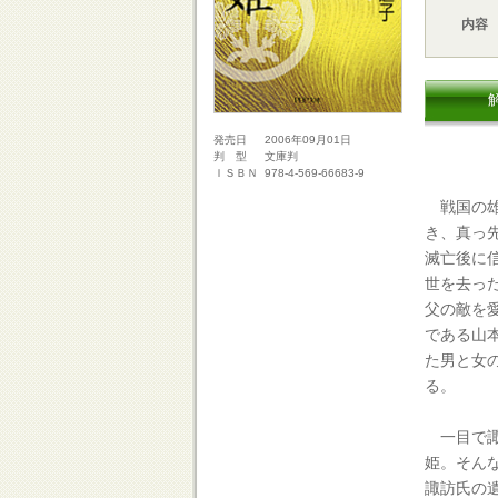
内容
2006年09月01日
発売日
文庫判
判 型
978-4-569-66683-9
ＩＳＢＮ
戦国の雄
き、真っ
滅亡後に
世を去っ
父の敵を
である山
た男と女
る。
一目で諏
姫。そん
諏訪氏の