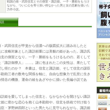
戦国の雄・武田信玄とその側室・諏訪姫。一子・勝頼をもうけ
ながら、ついに心を寄り添い得なかった男と女の悲劇を描いた
力作小説。
解説
・武田信玄が甲斐から信濃への版図拡大に踏み出したと
先に攻略対象とした諏訪頼重には美貌の姫があった。諏訪氏
信玄の側室となり、一子・勝頼をもうけるものの、若くして
た「諏訪御寮人」……。謎に包まれたこの女性は、果たして
愛し得たのか？ 本書は、信玄と諏訪姫、そして信玄の謀臣
本勘助三者の数奇な関係を軸に、自由な想像力で乱世に生き
の情念の機微、運命の綾をあざやかに描いた長編小説であ
書籍売
訪姫を愛してしまった信玄と、なかなか心を開けない諏訪
な姫に密かな恋心を抱く山本勘助や、信玄を鉄砲で付け狙う
遺臣・茅野紳四郎といった男たちに見守られながら、諏訪姫