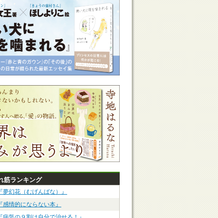
れ筋ランキング
『夢幻花（むげんばな）』
『感情的にならない本』
『病気の９割は自分で治せる！』