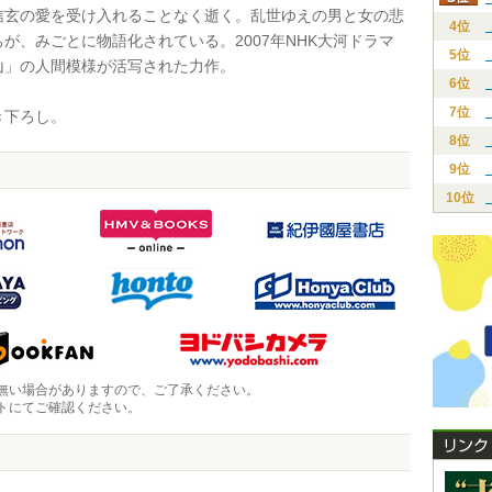
信玄の愛を受け入れることなく逝く。乱世ゆえの男と女の悲
4位
が、みごとに物語化されている。2007年NHK大河ドラマ
5位
山」の人間模様が活写された力作。
6位
7位
下ろし。
8位
9位
10位
無い場合がありますので、ご了承ください。
トにてご確認ください。