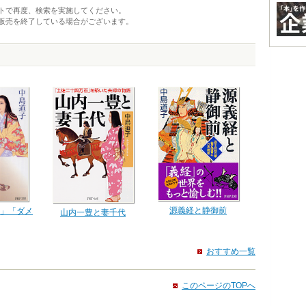
トで再度、検索を実施してください。
販売を終了している場合がございます。
源義経と静御前
」「ダメ
山内一豊と妻千代
おすすめ一覧
このページのTOPへ