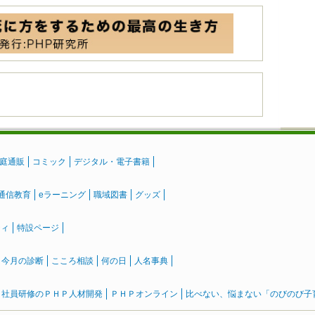
庭通販
コミック
デジタル・電子書籍
通信教育
eラーニング
職域図書
グッズ
ティ
特設ページ
』今月の診断
こころ相談
何の日
人名事典
社員研修のＰＨＰ人材開発
ＰＨＰオンライン
比べない、悩まない「のびのび子育て