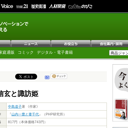
家庭通販
コミック
デジタル・電子書籍
 信玄と諏訪姫
中島道子
著 《作家》
作
『
山内一豊と妻千代
』（PHP研究所）
格
817円（本体価格743円）