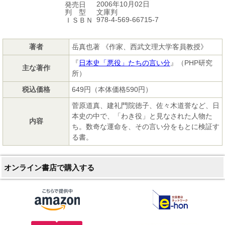
2006年10月02日
発売日
文庫判
判 型
978-4-569-66715-7
ＩＳＢＮ
著者
岳真也著 《作家、西武文理大学客員教授》
『
日本史「悪役」たちの言い分
』（PHP研究
主な著作
所）
税込価格
649円（本体価格590円）
菅原道真、建礼門院徳子、佐々木道誉など、日
本史の中で、「わき役」と見なされた人物た
内容
ち。数奇な運命を、その言い分をもとに検証す
る書。
オンライン書店で購入する