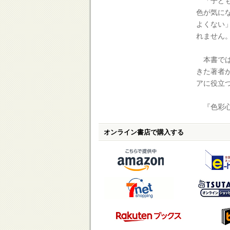
「子ども
色が気に
よくない
れません
本書では
きた著者
アに役立
『色彩心
オンライン書店で購入する