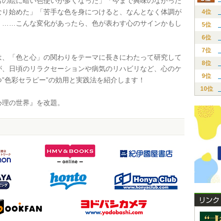
の絵に暗い色使いが多くなった」「今まで興味のなかった
なり始めた」「苦手な色を身につけると、なんとなく体調が
4位
」……こんな変化があったら、色が表わす心のサインかもし
5位
。
6位
7位
、「色と心」の関わりをテーマに長きにわたって研究して
8位
が、日頃のリラクセーションや病気のリハビリなど、心のケ
9位
つ”色彩セラピー”の効用と実践法を紹介します！
10位
理の世界』を改題。