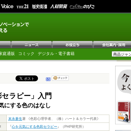
家庭通販
コミック
デジタル・電子書籍
彩セラピー」入門
気にする色のはなし
末永蒼生
著 《色彩心理学者、（株）ハート＆カラー代表》
作
『
心を元気にする色彩セラピー
』（PHP研究所）