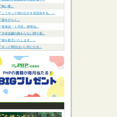
『怖い客』
『こうやって頭のなかを言語化する。』
『道をひらく』
『英単語「１万語」習得法』
『大谷吉継の終わらない関ケ原』
『猫を処方いたします。』
『きっと明日はいい日になる』