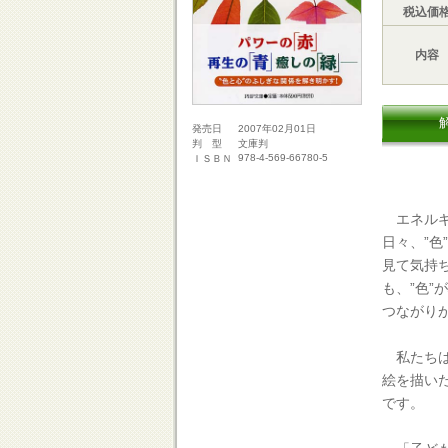
税込価
内容
2007年02月01日
発売日
文庫判
判 型
978-4-569-66780-5
ＩＳＢＮ
エネルギ
日々、”色
見て気持
も、”色
つながり
私たちは
絵を描い
です。