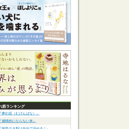
れ筋ランキング
『夢幻花（むげんばな）』
『感情的にならない本』
『病気の９割は自分で治せる！』