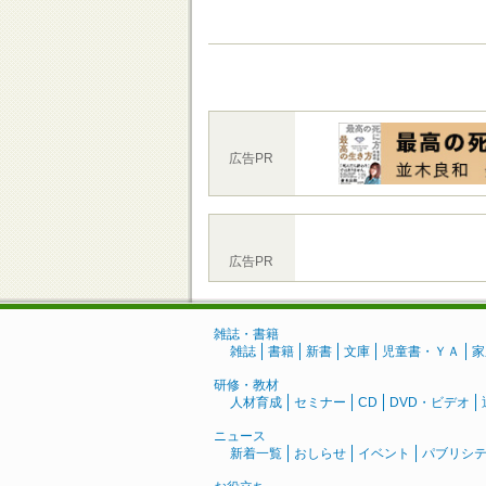
広告PR
広告PR
雑誌・書籍
雑誌
書籍
新書
文庫
児童書・ＹＡ
家
研修・教材
人材育成
セミナー
CD
DVD・ビデオ
ニュース
新着一覧
おしらせ
イベント
パブリシ