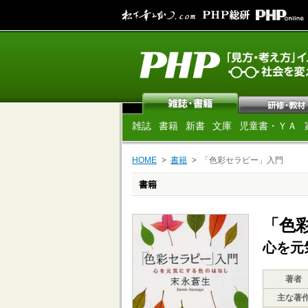
雑誌
書籍
新書
文庫
児童書・ＹＡ
HOME
書籍
「色彩セラピー」入門
書籍
「色
心を元
著者
主な著