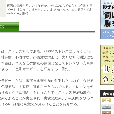
画家に長寿が多いのはなぜか。それは知らず知らずに色彩セラ
ピーを行なっているから。ここまでわかった、心の病気と色彩
セラピーの関係。
解説
は、ストレス社会である。精神的ストレスによるうつ病、
、神経症、心身症などの急激な増加は、大きな社会問題にな
。本書は、そんな心の病気の原因となるストレスや不安を簡
できる、「色彩セラピー」を紹介する一冊だ。
ラピー」とは、著者末永蒼生氏が創案したもので、心理療
「色彩療法」を改良、進化させたものである。クレヨンを使
ぬり絵」や「落描き」を行うことで、ストレス解消効果や、
書籍売
効果があることが実証され、実験の結果、がん細胞をやっつ
われるNK細胞にも変化が見られたことを紹介する。