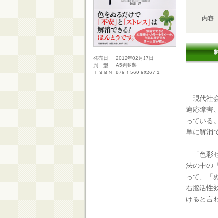
内容
2012年02月17日
発売日
A5判並製
判 型
978-4-569-80267-1
ＩＳＢＮ
現代社会
適応障害
っている
単に解消
「色彩セ
法の中の
って、「
右脳活性
けると言