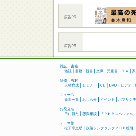
広告PR
広告PR
雑誌・書籍
雑誌
書籍
新書
文庫
児童書・ＹＡ
家
研修・教材
人材育成
セミナー
CD
DVD・ビデオ
ニュース
新着一覧
おしらせ
イベント
パブリシ
お役立ち
日に新た
恋愛相談
『ＰＨＰスペシャル
テーマ別
松下幸之助
政策シンクタンクＰＨＰ総研