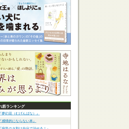
れ筋ランキング
『夢幻花（むげんばな）』
『感情的にならない本』
『病気の９割は自分で治せる！』