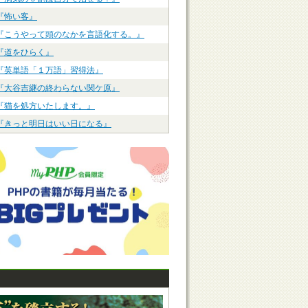
『怖い客』
『こうやって頭のなかを言語化する。』
『道をひらく』
『英単語「１万語」習得法』
『大谷吉継の終わらない関ケ原』
『猫を処方いたします。』
『きっと明日はいい日になる』