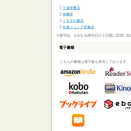
三省堂書店
有隣堂
くまざわ書店
丸善ジュンク堂書店
※新刊は、おおむね発売日の２日後に店頭に並
電子書籍
こちらの書籍は電子版も発売しております。