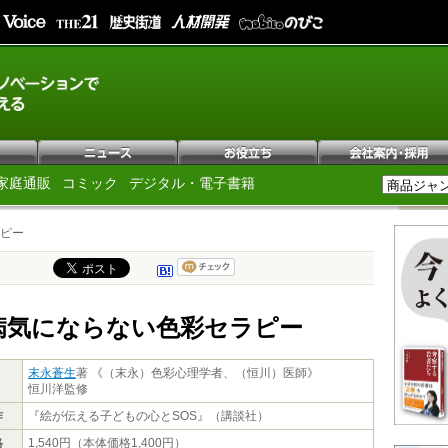
家庭通販
コミック
デジタル・電子書籍
ピー
病気にならない色彩セラピー
末永蒼生
著 《（末永）色彩心理学者、（恒川）医師》
恒川洋監修
作
『絵が伝える子どもの心とSOS』（講談社）
格
1,540円（本体価格1,400円）