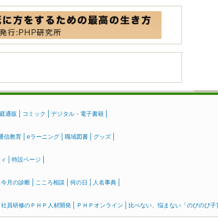
庭通販
コミック
デジタル・電子書籍
通信教育
eラーニング
職域図書
グッズ
ティ
特設ページ
』今月の診断
こころ相談
何の日
人名事典
社員研修のＰＨＰ人材開発
ＰＨＰオンライン
比べない、悩まない「のびのび子育て