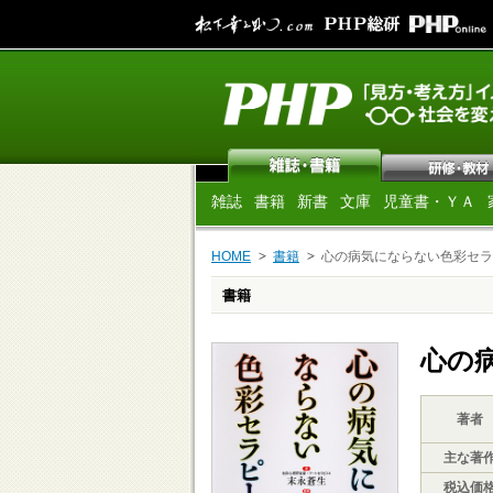
雑誌
書籍
新書
文庫
児童書・ＹＡ
HOME
書籍
心の病気にならない色彩セラ
書籍
心の
著者
主な著
税込価