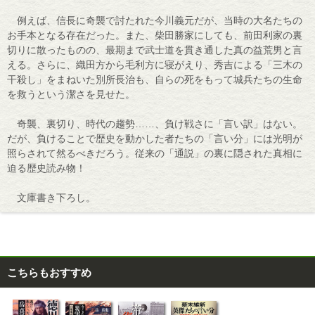
例えば、信長に奇襲で討たれた今川義元だが、当時の大名たちの
お手本となる存在だった。また、柴田勝家にしても、前田利家の裏
切りに散ったものの、最期まで武士道を貫き通した真の益荒男と言
える。さらに、織田方から毛利方に寝がえり、秀吉による「三木の
干殺し」をまねいた別所長治も、自らの死をもって城兵たちの生命
を救うという潔さを見せた。
奇襲、裏切り、時代の趨勢……、負け戦さに「言い訳」はない。
だが、負けることで歴史を動かした者たちの「言い分」には光明が
照らされて然るべきだろう。従来の「通説」の裏に隠された真相に
迫る歴史読み物！
文庫書き下ろし。
こちらもおすすめ