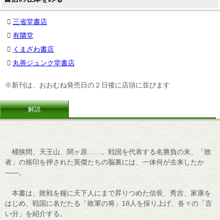
三省堂書店
有隣堂
くまざわ書店
丸善ジュンク堂書店
※新刊は、おおむね発売日の２日後に店頭に並びます
解説
桶狭間、天王山、関ヶ原……。戦国を代表する名勝負の末、「敗
者」の烙印を押された英傑たちの脳裏には、一体何が去来したか
――。
本書は、敗戦を糧に天下人にまで昇りつめた信長、秀吉、家康を
はじめ、戦国に名だたる「敗軍の将」18人を採り上げ、各々の「言
い分」を紹介する。