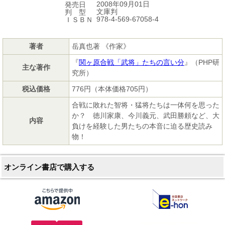
2008年09月01日
発売日
文庫判
判 型
978-4-569-67058-4
ＩＳＢＮ
著者
岳真也著 《作家》
『
関ヶ原合戦「武将」たちの言い分
』（PHP研
主な著作
究所）
税込価格
776円（本体価格705円）
合戦に敗れた智将・猛将たちは一体何を思った
か？ 徳川家康、今川義元、武田勝頼など、大
内容
負けを経験した男たちの本音に迫る歴史読み
物！
オンライン書店で購入する