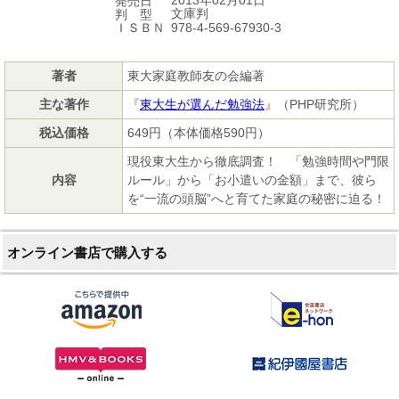
2013年02月01日
発売日
文庫判
判 型
978-4-569-67930-3
ＩＳＢＮ
著者
東大家庭教師友の会編著
主な著作
『
東大生が選んだ勉強法
』（PHP研究所）
税込価格
649円（本体価格590円）
現役東大生から徹底調査！ 「勉強時間や門限
内容
ルール」から「お小遣いの金額」まで、彼ら
を“一流の頭脳”へと育てた家庭の秘密に迫る！
オンライン書店で購入する