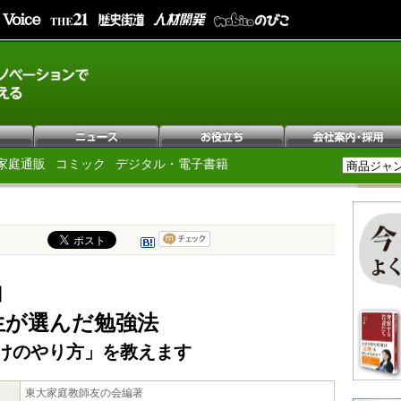
家庭通販
コミック
デジタル・電子書籍
］
生が選んだ勉強法
けのやり方」を教えます
東大家庭教師友の会編著