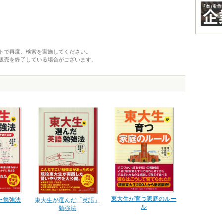
トで再度、検索を実施してください。
販売を終了している場合がございます。
東大生が育つ家庭のルー
た勉強法
東大生が選んだ「英語」
ル
勉強法