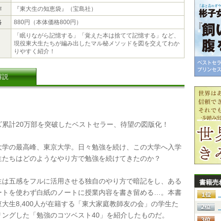
作
『東大生の知恵袋』（宝島社）
格
880円（本体価格800円）
「眠りながら記憶する」「覚えた本は捨てて記憶する」など、
現役東大生たちが編み出したマル秘メソッドを図を交えてわか
りやすく紹介！
解説
累計20万部を突破したベストセラー、待望の図版化！
学の最高峰、東京大学。日々勉強を続け、この大学へ入学
生たちはどのようなやり方で勉強を続けてきたのか？
は五感をフルに活用させる独自のやり方で暗記をし、ある
書籍売
ートを使わず白紙のノートに授業内容を書き留める…。本書
大生8,400人が在籍する「東大家庭教師友の会」の学生た
リングした「勉強のコツベスト40」を紹介したものだ。