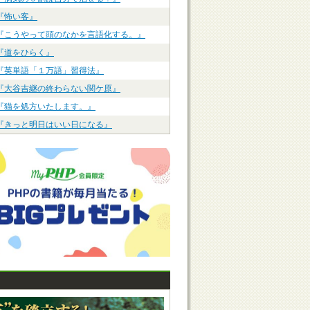
『怖い客』
『こうやって頭のなかを言語化する。』
『道をひらく』
『英単語「１万語」習得法』
『大谷吉継の終わらない関ケ原』
『猫を処方いたします。』
『きっと明日はいい日になる』