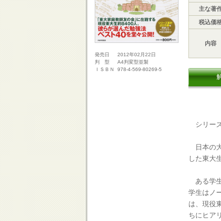
主な著
税込価
内容
2012年02月22日
発売日
A4判変型並製
判 型
978-4-569-80269-5
ＩＳＢＮ
シリーズ
日本の大
した東大
ある学生
学生はノ
は、現役東
ちにヒア