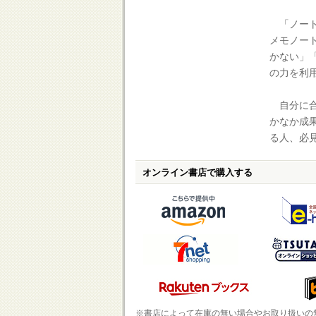
「ノート
メモノー
かない」
の力を利
自分に合
かなか成
る人、必
オンライン書店で購入する
※書店によって在庫の無い場合やお取り扱いの