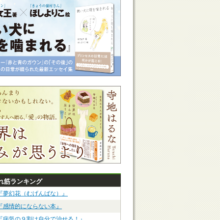
れ筋ランキング
『夢幻花（むげんばな）』
『感情的にならない本』
『病気の９割は自分で治せる！』