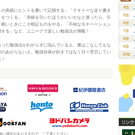
4位
の表紙にヒントを書いて記憶する」「テキトーな走り書き
5位
トをつくる」「赤線を引いたほうがいいかなと迷ったら、引
6位
「眠いときにこそ暗記ものをやる」「不純なモチベーション
用する」など、ユニークで楽しい勉強法が満載！
7位
8位
った勉強法がわからずに悩んでいる人、量はこなしてもな
9位
果のあがらない人、勉強自体が好きではなく日々苦労してい
10位
見！
無い場合がありますので、ご了承ください。