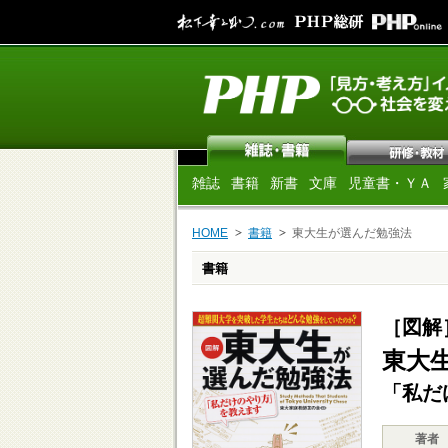
雑誌
書籍
新書
文庫
児童書・ＹＡ
HOME
書籍
東大生が選んだ勉強法
書籍
［図解
東大
「私だ
著者