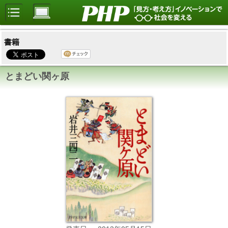
書籍
とまどい関ヶ原