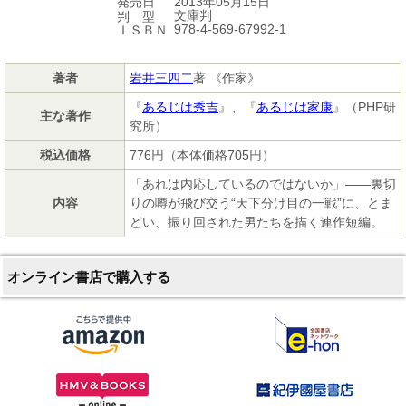
2013年05月15日
発売日
文庫判
判 型
978-4-569-67992-1
ＩＳＢＮ
著者
岩井三四二
著 《作家》
『
あるじは秀吉
』、『
あるじは家康
』（PHP研
主な著作
究所）
税込価格
776円（本体価格705円）
「あれは内応しているのではないか」――裏切
内容
りの噂が飛び交う“天下分け目の一戦”に、とま
どい、振り回された男たちを描く連作短編。
オンライン書店で購入する