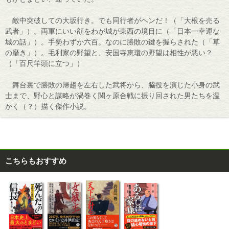
敵中突破しての大坂行き。でも同行者がヘンだ！（「大根を売る
武者」）。両軍にいい顔をわが城が東西の境目に（「日本一幸運な
城の話」）。手勢わずか六百。なのに勝敗の鍵を握らされた（「草
の靡き」）。毛利家の野望と、安国寺恵瓊の野望は相性が悪い？
（「百尺竿頭に立つ」）
舞台裏で勝敗の帰趨を左右した武将から、脇役を演じた小身の武
士まで、野心と謀略が渦巻く関ヶ原合戦に振り回された男たちを温
かく（？）描く傑作小説。
こちらもおすすめ