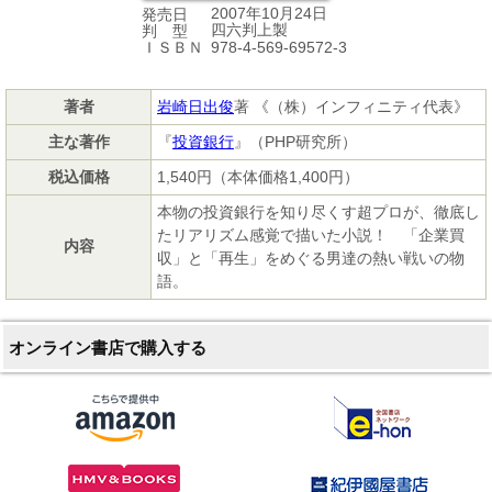
2007年10月24日
発売日
四六判上製
判 型
978-4-569-69572-3
ＩＳＢＮ
著者
岩崎日出俊
著 《（株）インフィニティ代表》
主な著作
『
投資銀行
』（PHP研究所）
税込価格
1,540円（本体価格1,400円）
本物の投資銀行を知り尽くす超プロが、徹底し
たリアリズム感覚で描いた小説！ 「企業買
内容
収」と「再生」をめぐる男達の熱い戦いの物
語。
オンライン書店で購入する