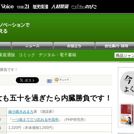
家庭通販
コミック
デジタル・電子書籍
勝負です！
女も五十を過ぎたら内臓勝負です！
綾小路きみまろ
著 《漫談家》
作
『
一つ覚えて三つ忘れる中高年
』（PHP研究所）
格
1,320円（本体価格1,200円）