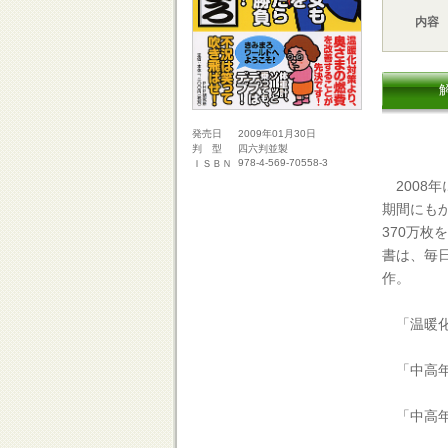
内容
2009年01月30日
発売日
四六判並製
判 型
978-4-569-70558-3
ＩＳＢＮ
2008年
期間にもか
370万枚
書は、毎
作。
「温暖化
「中高年
「中高年