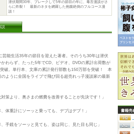
潜伏期間30年、ブレークして5年の節目の年に、毒舌漫談がさ
らに炸裂！ 最新のネタを網羅した抱腹絶倒のフルコース漫
談！
解説
に芸能生活35年の節目を迎えた著者。そのうち30年は潜伏
かわらず、たった5年でCD、ビデオ、DVDの累計出荷数が
を突破。単行本、文庫の累計発行部数も150万部を突破！ 本
日のように全国をライブで飛び回る超売れっ子漫談家の最新
対策より、奥さまの燃費を改善することが先決です！」
、体重計にソーッと乗っても、デブはデブ！」
書籍売
、手鏡をソーッと見ても、姿は同じ、見た目も同じ」