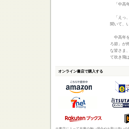
「中高年
「えっ、
聞いて、
中高年を
ろ節」が
な皆さま
て吹き飛
オンライン書店で購入する
※書店によって在庫の無い場合やお取り扱いの