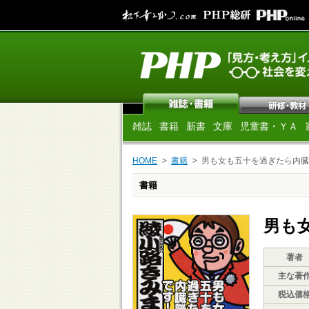
雑誌
書籍
新書
文庫
児童書・ＹＡ
HOME
書籍
男も女も五十を過ぎたら内臓
書籍
男も
著者
主な著
税込価