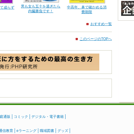
男も女も五十を過ぎたら
中高年、鼻で確かめる消
て成らず
内臓勝負です！
費期限
おすすめ一覧
このページのTOPへ
庭通販
コミック
デジタル・電子書籍
通信教育
eラーニング
職域図書
グッズ