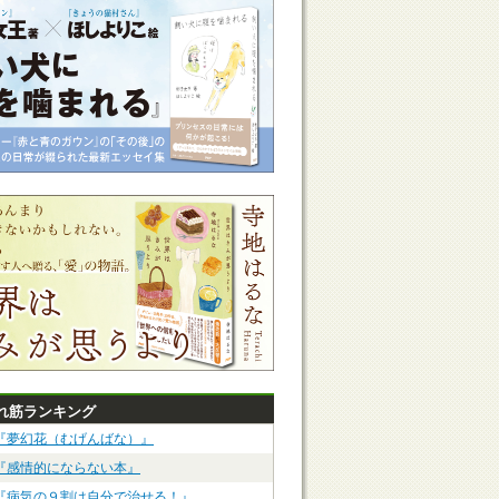
れ筋ランキング
『夢幻花（むげんばな）』
『感情的にならない本』
『病気の９割は自分で治せる！』