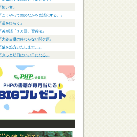
『怖い客』
『こうやって頭のなかを言語化する。』
『道をひらく』
『英単語「１万語」習得法』
『大谷吉継の終わらない関ケ原』
『猫を処方いたします。』
『きっと明日はいい日になる』