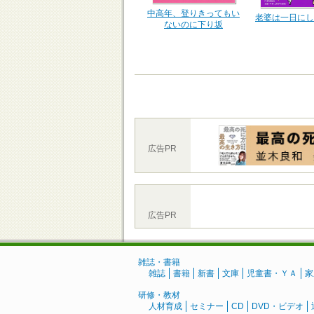
中高年、登りきってもい
老婆は一日にし
ないのに下り坂
広告PR
広告PR
雑誌・書籍
雑誌
書籍
新書
文庫
児童書・ＹＡ
家
研修・教材
人材育成
セミナー
CD
DVD・ビデオ