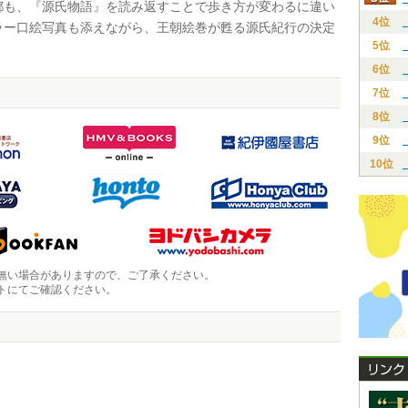
都も、『源氏物語』を読み返すことで歩き方が変わるに違い
4位
ラー口絵写真も添えながら、王朝絵巻が甦る源氏紀行の決定
5位
。
6位
7位
8位
9位
10位
無い場合がありますので、ご了承ください。
トにてご確認ください。