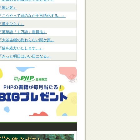
『怖い客』
『こうやって頭のなかを言語化する。』
『道をひらく』
『英単語「１万語」習得法』
『大谷吉継の終わらない関ケ原』
『猫を処方いたします。』
『きっと明日はいい日になる』