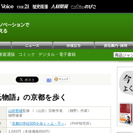
家庭通販
コミック
デジタル・電子書籍
氏物語』の京都を歩く
山折哲雄
監修 《（山折）宗教学者、（槇野）作家》
槇野修著
作
『
京都の寺社505を歩く＜上・下＞
』（PHP研究所）
格
1,045円（本体価格950円）