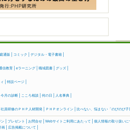
庭通販
コミック
デジタル・電子書籍
通信教育
eラーニング
職域図書
グッズ
ティ
特設ページ
』今月の診断
こころ相談
何の日
人名事典
社員研修のＰＨＰ人材開発
ＰＨＰオンライン
比べない、悩まない「のびのび子育て
ジン
プレゼント
お問合せ
Webサイトご利用にあたって
個人情報の取り扱いに
計画
広告掲載について