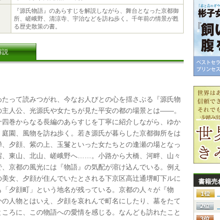
『源氏物語』のあらすじを解説しながら、舞台となった京都御
所、嵯峨野、清涼寺、宇治などを訪ね歩く。千年前の情景が甦
る歴史散策の書。
解説
たって読みつがれ、今なお人びとの心を揺さぶる『源氏物
の主人公、光源氏や女たちが見た平安の都の場景とは――。
十四巻からなる長編のあらすじを丁寧に紹介しながら、ゆか
、庭園、風物を訪ね歩く。若き源氏が暮らした京都御所をは
蝉、夕顔、紫の上、玉鬘といった女たちとの逢瀬の場となっ
宿、東山、北山、嵯峨野へ……。小路から大橋、河畔、山々
で、京都の風光には『物語』の気配が溶け込んでいる。例え
の美女、夕顔が住んでいたとされる下京区高辻通堺町下ルに
書籍売
も「夕顔町」という地名が残っている。京都の人々が『物
かの人物とはいえ、夕顔を哀れんで町名にしたり、墓をたて
ところに、この物語への愛情を感じる。なんども訪れたこと