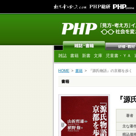
雑誌
書籍
新書
文庫
児童書・ＹＡ
HOME
書籍
『源氏物語』の京都を歩く
書籍
『源
著者
主な著
税込価