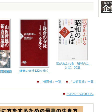
涙があふれる「昭和のこ
とば」50選
鎌倉の寺社122を歩く
四国遍路
「槇野修」一覧
「山折哲雄」一覧
このページのTOPへ