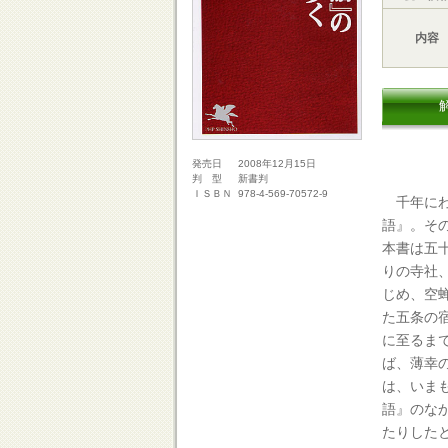
内容
2008年12月15日
発売日
新書判
判 型
978-4-569-70572-9
ＩＳＢＮ
千年にわ
語』。そ
本書は五
りの寺社
じめ、空
た五条の
に至るま
ば、薄幸
は、いま
語』のな
たりした