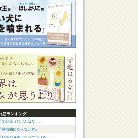
れ筋ランキング
『夢幻花（むげんばな）』
『感情的にならない本』
『病気の９割は自分で治せる！』