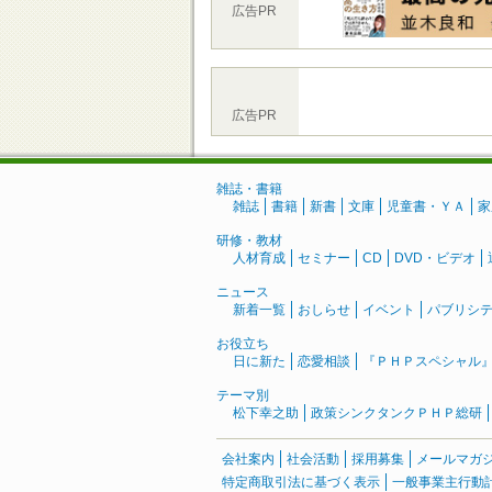
広告PR
広告PR
雑誌・書籍
雑誌
書籍
新書
文庫
児童書・ＹＡ
家
研修・教材
人材育成
セミナー
CD
DVD・ビデオ
ニュース
新着一覧
おしらせ
イベント
パブリシ
お役立ち
日に新た
恋愛相談
『ＰＨＰスペシャル
テーマ別
松下幸之助
政策シンクタンクＰＨＰ総研
会社案内
社会活動
採用募集
メールマガ
特定商取引法に基づく表示
一般事業主行動