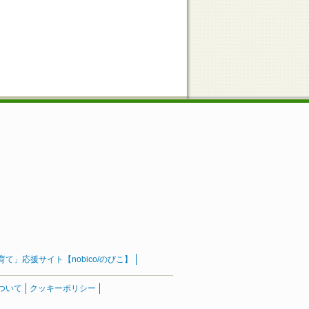
」応援サイト【nobico/のびこ】
ついて
クッキーポリシー