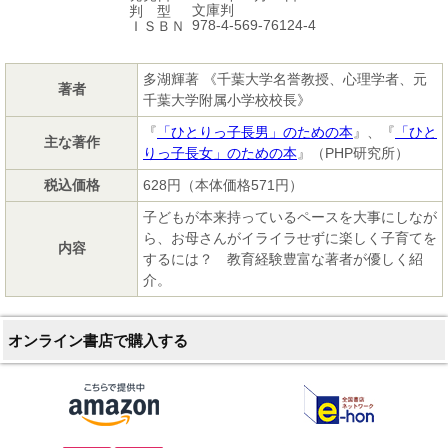
文庫判
判 型
978-4-569-76124-4
ＩＳＢＮ
多湖輝著 《千葉大学名誉教授、心理学者、元
著者
千葉大学附属小学校校長》
『
「ひとりっ子長男」のための本
』、『
「ひと
主な著作
りっ子長女」のための本
』（PHP研究所）
税込価格
628円（本体価格571円）
子どもが本来持っているペースを大事にしなが
ら、お母さんがイライラせずに楽しく子育てを
内容
するには？ 教育経験豊富な著者が優しく紹
介。
オンライン書店で購入する