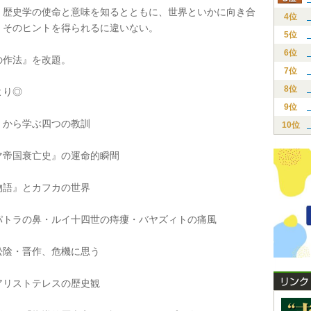
歴史学の使命と意味を知るとともに、世界といかに向き合
4位
、そのヒントを得られるに違いない。
5位
6位
作法』を改題。
7位
8位
り◎
9位
から学ぶ四つの教訓
10位
帝国衰亡史』の運命的瞬間
語』とカフカの世界
トラの鼻・ルイ十四世の痔瘻・バヤズィトの痛風
陰・晋作、危機に思う
リストテレスの歴史観