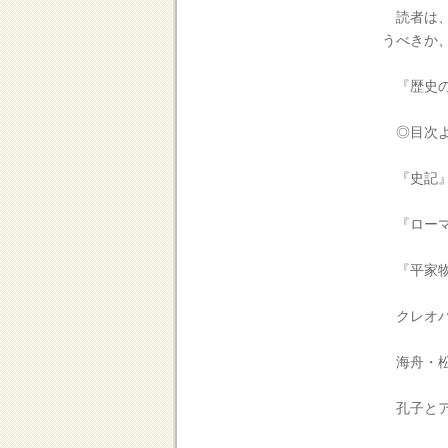
読者は、
うべきか
『歴史の
◎目次よ
『史記』
『ローマ
『平家物
クレオパ
海舟・松
孔子とア