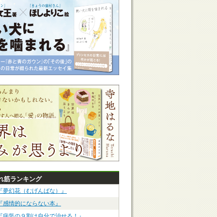
れ筋ランキング
『夢幻花（むげんばな）』
『感情的にならない本』
『病気の９割は自分で治せる！』