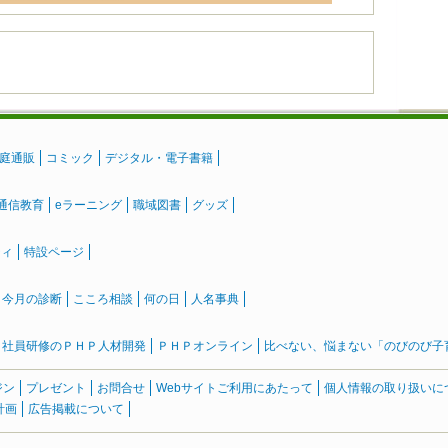
庭通販
コミック
デジタル・電子書籍
通信教育
eラーニング
職域図書
グッズ
ティ
特設ページ
』今月の診断
こころ相談
何の日
人名事典
社員研修のＰＨＰ人材開発
ＰＨＰオンライン
比べない、悩まない「のびのび子育て
ジン
プレゼント
お問合せ
Webサイトご利用にあたって
個人情報の取り扱いに
計画
広告掲載について