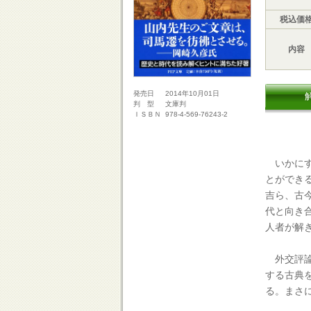
税込価
内容
2014年10月01日
発売日
文庫判
判 型
978-4-569-76243-2
ＩＳＢＮ
いかにす
とができ
吉ら、古
代と向き
人者が解
外交評論
する古典
る。まさ