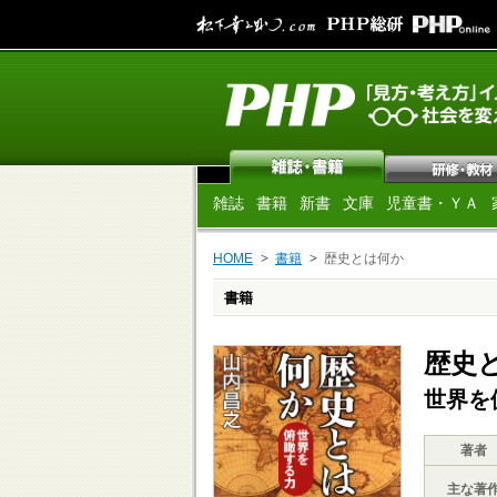
雑誌
書籍
新書
文庫
児童書・ＹＡ
HOME
書籍
歴史とは何か
書籍
歴史
世界を
著者
主な著