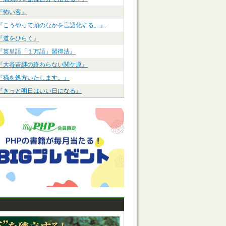
『怖い客』
『こうやって頭のなかを言語化する。』
『道をひらく』
『英単語「１万語」習得法』
『大谷吉継の終わらない関ケ原』
『猫を処方いたします。』
『きっと明日はいい日になる』