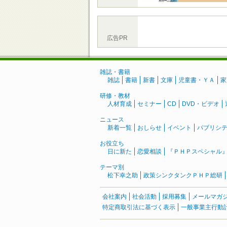
広告PR
雑誌・書籍
雑誌
書籍
新書
文庫
児童書・ＹＡ
家
研修・教材
人材育成
セミナー
CD
DVD・ビデオ
ニュース
新着一覧
おしらせ
イベント
パブリシ
お役立ち
日に新た
恋愛相談
『ＰＨＰスペシャル
テーマ別
松下幸之助
政策シンクタンクＰＨＰ総研
会社案内
社会活動
採用募集
メールマガ
特定商取引法に基づく表示
一般事業主行動