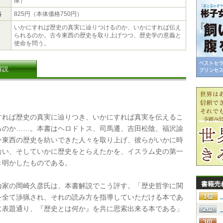
庫）
格
825円（本体価格750円）
いかにすれば歴史の真実に辿りつけるのか、いかにすれば伝え
られるのか。古今東西の歴史を取り上げつつ、歴史学の意義と
使命を問う。
解説
れば歴史の真実に辿りつき、いかにすれば真実を伝えるこ
るのか……。本書はヘロドトス、司馬遷、吉田松陰、福沢諭
今東西の歴史を紡いできた人々を取り上げ、彼らがいかに時
合い、そしていかに歴史をとらえたかを、イスラム史の第一
き明かしたものである。
書籍売
家の岡崎久彦氏は、本書解説でこう評す。「歴史哲学に関
を全て渉猟され、それの読み方を指導していただける本であ
に表題通り、『歴史とは何か』を共に思索出来る本である」