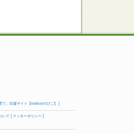
」応援サイト【nobico/のびこ】
ついて
クッキーポリシー