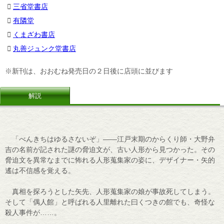
三省堂書店
有隣堂
くまざわ書店
丸善ジュンク堂書店
※新刊は、おおむね発売日の２日後に店頭に並びます
解説
「べんきちはゆるさないぞ」――江戸末期のからくり師・大野弁
吉の名前が記された謎の脅迫文が、古い人形から見つかった。その
脅迫文を異常なまでに怖れる人形蒐集家の姿に、デザイナー・矢的
遙は不信感を覚える。
真相を探ろうとした矢先、人形蒐集家の娘が事故死してしまう。
そして「偶人館」と呼ばれる人里離れた曰くつきの館でも、奇怪な
殺人事件が……。