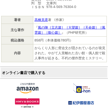
文庫判
判 型
978-4-569-76304-0
ＩＳＢＮ
著者
高橋克彦
著 《作家》
『
風の陣［立志篇］［大望篇］［天命篇］［風
主な著作
雲篇］［裂心篇］
』（PHP研究所）
税込価格
858円（本体価格780円）
からくり人形に脅迫文が隠されているのが発見
内容
された。やがて人里離れた古い館・偶人館で殺
人事件が起きる。不朽の傑作歴史ミステリー。
オンライン書店で購入する