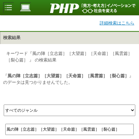
詳細検索はこちら
検索結果
キーワード『風の陣［立志篇］［大望篇］［天命篇］［風雲篇］
［裂心篇］ 』 の検索結果
『
風の陣［立志篇］［大望篇］［天命篇］［風雲篇］［裂心篇］
』
のデータは見つかりませんでした。