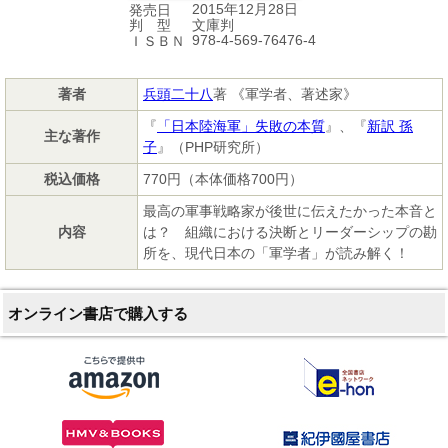
2015年12月28日
発売日
文庫判
判 型
978-4-569-76476-4
ＩＳＢＮ
著者
兵頭二十八
著 《軍学者、著述家》
『
「日本陸海軍」失敗の本質
』、『
新訳 孫
主な著作
子
』（PHP研究所）
税込価格
770円（本体価格700円）
最高の軍事戦略家が後世に伝えたかった本音と
内容
は？ 組織における決断とリーダーシップの勘
所を、現代日本の「軍学者」が読み解く！
オンライン書店で購入する