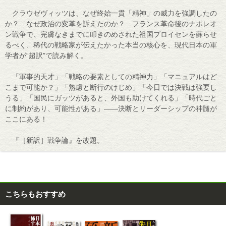
クラウゼヴィッツは、なぜ終始一貫「精神」の威力を強調したの
か？ なぜ政治の変革を訴えたのか？ フランス革命後のナポレオ
ン戦争で、完膚なきまでに叩きのめされた祖国プロイセンを蘇らせ
るべく、稀代の戦略家が伝えたかった本当の核心を、現代日本の軍
学者が“超訳”で読み解く。
「軍事的天才」「戦略の要素としての精神力」「マニュアルはど
こまで可能か？」「熟慮と断行のけじめ」「今日では決戦は強要し
うる」「国民にガッツがあると、外国も助けてくれる」「時代ごと
に制約があり、可能性がある」――決断とリーダーシップの神髄が
ここにある！
『［新訳］戦争論』を改題。
こちらもおすすめ