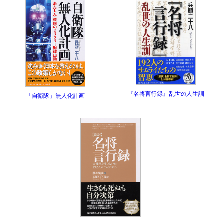
『名将言行録』乱世の人生訓
「自衛隊」無人化計画