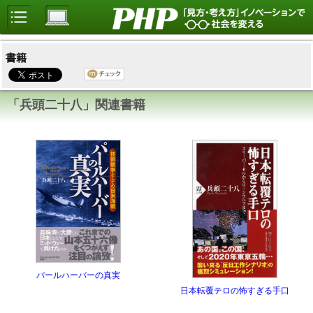
書籍
「兵頭二十八」関連書籍
パールハーバーの真実
日本転覆テロの怖すぎる手口