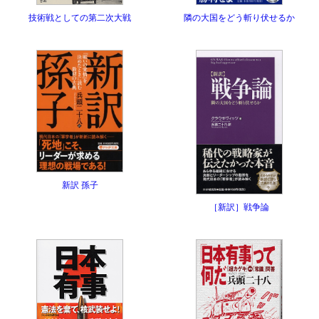
隣の大国をどう斬り伏せるか
技術戦としての第二次大戦
新訳 孫子
［新訳］戦争論