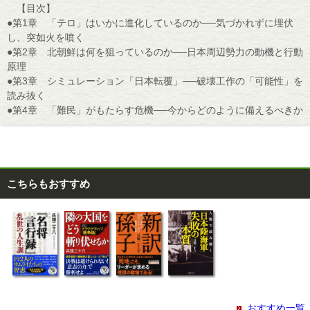
【目次】
●第1章 「テロ」はいかに進化しているのか──気づかれずに埋伏
し、突如火を噴く
●第2章 北朝鮮は何を狙っているのか──日本周辺勢力の動機と行動
原理
●第3章 シミュレーション「日本転覆」──破壊工作の「可能性」を
読み抜く
●第4章 「難民」がもたらす危機──今からどのように備えるべきか
こちらもおすすめ
おすすめ一覧