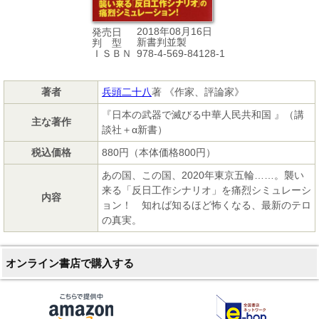
2018年08月16日
発売日
新書判並製
判 型
978-4-569-84128-1
ＩＳＢＮ
著者
兵頭二十八
著 《作家、評論家》
『日本の武器で滅びる中華人民共和国 』（講
主な著作
談社＋α新書）
税込価格
880円（本体価格800円）
あの国、この国、2020年東京五輪……。襲い
来る「反日工作シナリオ」を痛烈シミュレーシ
内容
ョン！ 知れば知るほど怖くなる、最新のテロ
の真実。
オンライン書店で購入する