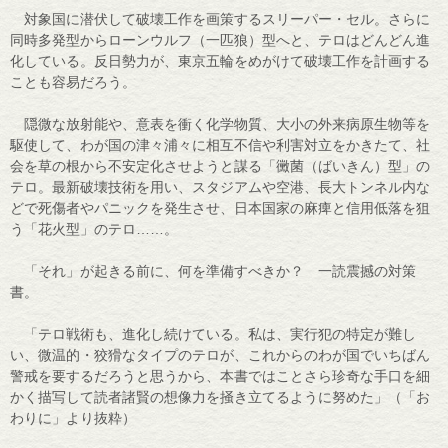
対象国に潜伏して破壊工作を画策するスリーパー・セル。さらに
同時多発型からローンウルフ（一匹狼）型へと、テロはどんどん進
化している。反日勢力が、東京五輪をめがけて破壊工作を計画する
ことも容易だろう。
隠微な放射能や、意表を衝く化学物質、大小の外来病原生物等を
駆使して、わが国の津々浦々に相互不信や利害対立をかきたて、社
会を草の根から不安定化させようと謀る「黴菌（ばいきん）型」の
テロ。最新破壊技術を用い、スタジアムや空港、長大トンネル内な
どで死傷者やパニックを発生させ、日本国家の麻痺と信用低落を狙
う「花火型」のテロ……。
「それ」が起きる前に、何を準備すべきか？ 一読震撼の対策
書。
「テロ戦術も、進化し続けている。私は、実行犯の特定が難し
い、微温的・狡猾なタイプのテロが、これからのわが国でいちばん
警戒を要するだろうと思うから、本書ではことさら珍奇な手口を細
かく描写して読者諸賢の想像力を掻き立てるように努めた」（「お
わりに」より抜粋）