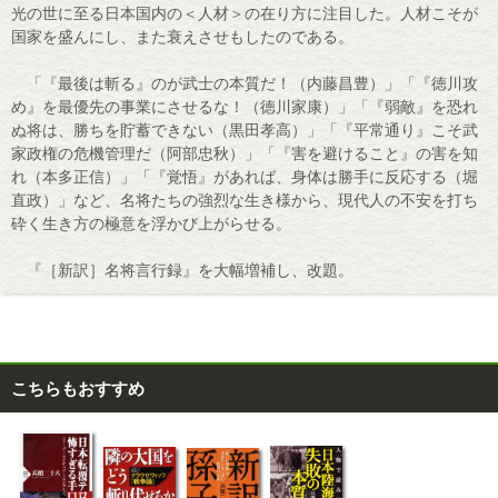
光の世に至る日本国内の＜人材＞の在り方に注目した。人材こそが
国家を盛んにし、また衰えさせもしたのである。
「『最後は斬る』のが武士の本質だ！（内藤昌豊）」「『徳川攻
め』を最優先の事業にさせるな！（徳川家康）」「『弱敵』を恐れ
ぬ将は、勝ちを貯蓄できない（黒田孝高）」「『平常通り』こそ武
家政権の危機管理だ（阿部忠秋）」「『害を避けること』の害を知
れ（本多正信）」「『覚悟』があれば、身体は勝手に反応する（堀
直政）」など、名将たちの強烈な生き様から、現代人の不安を打ち
砕く生き方の極意を浮かび上がらせる。
『［新訳］名将言行録』を大幅増補し、改題。
こちらもおすすめ