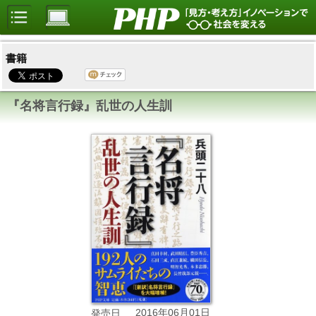
書籍
『名将言行録』乱世の人生訓
2016年06月01日
発売日