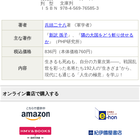
文庫判
判 型
978-4-569-76585-3
ＩＳＢＮ
著者
兵頭二十八
著 《軍学者》
『
新訳 孫子
』、『
隣の大国をどう斬り伏せる
主な著作
か
』（PHP研究所）
税込価格
836円（本体価格760円）
生きるも死ぬも、自分の力量次第――。戦国乱
内容
世を彩った名将たち192人の“生きざま”から、
現代にも通じる「人生の極意」を学ぶ！
オンライン書店で購入する