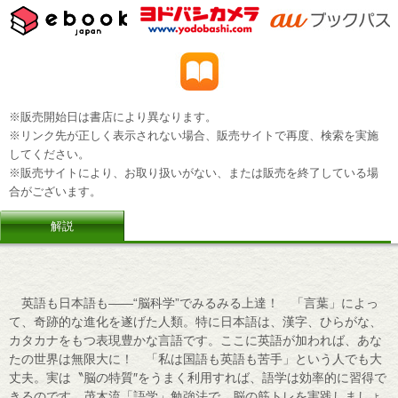
※販売開始日は書店により異なります。
※リンク先が正しく表示されない場合、販売サイトで再度、検索を実施
してください。
※販売サイトにより、お取り扱いがない、または販売を終了している場
合がございます。
解説
英語も日本語も――“脳科学”でみるみる上達！ 「言葉」によっ
て、奇跡的な進化を遂げた人類。特に日本語は、漢字、ひらがな、
カタカナをもつ表現豊かな言語です。ここに英語が加われば、あな
たの世界は無限大に！ 「私は国語も英語も苦手」という人でも大
丈夫。実は〝脳の特質″をうまく利用すれば、語学は効率的に習得で
きるのです。茂木流「語学」勉強法で、脳の筋トレを実践しましょ