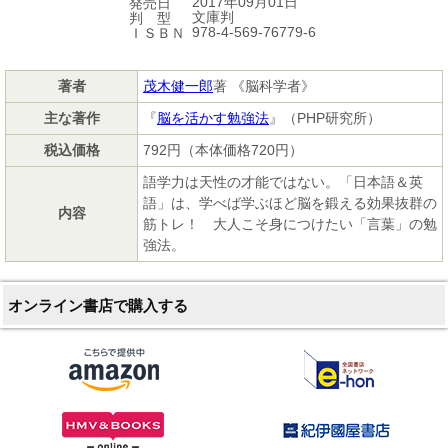
2017年09月01日
発売日
文庫判
判 型
978-4-569-76779-6
ＩＳＢＮ
著者
茂木健一郎
著 《脳科学者》
主な著作
『
脳を活かす勉強法
』（PHP研究所）
税込価格
792円（本体価格720円）
語学力は天性の才能ではない。「日本語＆英
語」は、学べば学ぶほど脳を鍛える効果抜群の
内容
筋トレ！ 大人こそ身につけたい「言葉」の勉
強法。
オンライン書店で購入する