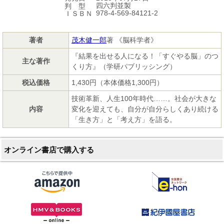
四六判並製
判 型
978-4-569-84121-2
ＩＳＢＮ
著者
茂木健一郎
著 《脳科学者》
『結果を出せる人になる！「すぐやる脳」のつ
主な著作
くり方』（学研パブリッシング）
税込価格
1,430円（本体価格1,300円）
技術革新、人生100年時代……。社会が大きな
内容
変化を迎えても、自分が自分らしくあり続ける
「生き方」と「考え方」を語る。
オンライン書店で購入する