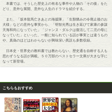
本書では、そうした歴史上の有名な事件や人物の「その後」をた
どり、意外な展開、意外な人生のドラマを紹介する。
また、「坂本龍馬亡きあとの海援隊」「生類憐みの令廃止後のお
犬様」などの意外な事実から、「明智光秀は生き延びて家康の参謀
天海和尚になっていた」「ジャンヌ・ダルクは復活して二児の母に
なっていた」といった、一般に知られている話が事実とは違うもの
や、真偽のほどはわからないが興味深い異説も多数収録。
日本史・世界史の教科書では教わらない、歴史通を自称する人も
思わずうなる話が満載。５０万部のベストセラー文庫が大きな字に
なって新登場。
こちらもおすすめ