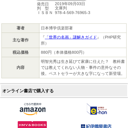
2019年09月03日
発売日
文庫判
判 型
978-4-569-76965-3
ＩＳＢＮ
著者
日本博学倶楽部著
『
「世界の名画」謎解きガイド
』（PHP研究
主な著作
所）
税込価格
880円（本体価格800円）
明智光秀は生き延びて家康に仕えた？ 教科書
内容
では教えてくれない人物・事件の意外なその
後。ベストセラーが大きな字になって新登場。
オンライン書店で購入する