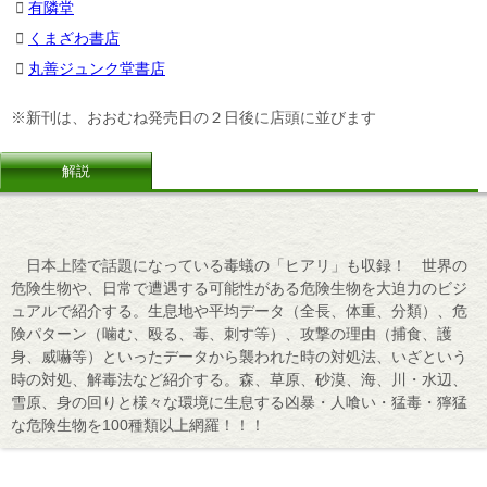
有隣堂
くまざわ書店
丸善ジュンク堂書店
※新刊は、おおむね発売日の２日後に店頭に並びます
解説
日本上陸で話題になっている毒蟻の「ヒアリ」も収録！ 世界の
危険生物や、日常で遭遇する可能性がある危険生物を大迫力のビジ
ュアルで紹介する。生息地や平均データ（全長、体重、分類）、危
険パターン（噛む、殴る、毒、刺す等）、攻撃の理由（捕食、護
身、威嚇等）といったデータから襲われた時の対処法、いざという
時の対処、解毒法など紹介する。森、草原、砂漠、海、川・水辺、
雪原、身の回りと様々な環境に生息する凶暴・人喰い・猛毒・獰猛
な危険生物を100種類以上網羅！！！