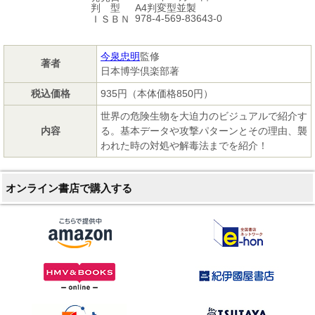
A4判変型並製
判 型
978-4-569-83643-0
ＩＳＢＮ
今泉忠明
監修
著者
日本博学倶楽部著
税込価格
935円（本体価格850円）
世界の危険生物を大迫力のビジュアルで紹介す
内容
る。基本データや攻撃パターンとその理由、襲
われた時の対処や解毒法までを紹介！
オンライン書店で購入する