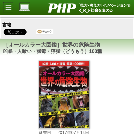
書籍
［オールカラー大図鑑］世界の危険生物
凶暴・人喰い・猛毒・獰猛（どうもう）100種
2017年07月14日
発売日