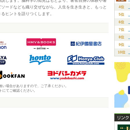
解説します。脳科学の知見はもとより、著者自身の体験や著
ピソードなども織り交ぜながら、人生を生き生きと、もっと
4位
きるヒントを語りつくします。
5位
6位
7位
8位
9位
10位
無い場合がありますので、ご了承ください。
トにてご確認ください。