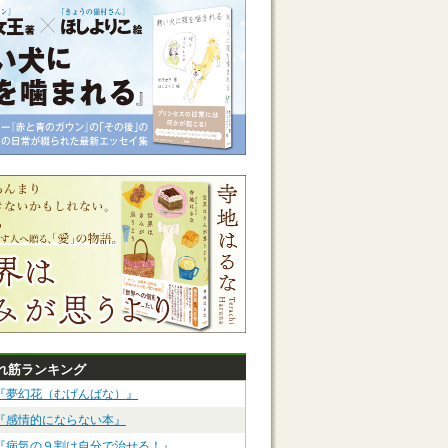
れ筋ランキング
『夢幻花（むげんばな）』
『感情的にならない本』
『病気の９割は自分で治せる！』