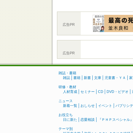
広告PR
広告PR
雑誌・書籍
雑誌
書籍
新書
文庫
児童書・ＹＡ
家
研修・教材
人材育成
セミナー
CD
DVD・ビデオ
ニュース
新着一覧
おしらせ
イベント
パブリシ
お役立ち
日に新た
恋愛相談
『ＰＨＰスペシャル
テーマ別