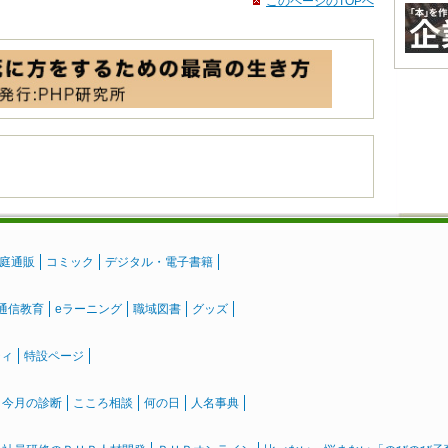
このページのTOPへ
庭通販
コミック
デジタル・電子書籍
通信教育
eラーニング
職域図書
グッズ
ティ
特設ページ
』今月の診断
こころ相談
何の日
人名事典