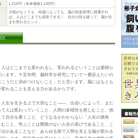
格
1,210円（本体価格1,100円）
才能がなくても、何歳になっても、脳の快楽原理に精通すれ
ば、人はどこまでも成長できる！ 自分の殻を破って、脳が生
まれ変わるヒント。
解説
人はどこまでも変われるし、変われるということは素晴ら
言います。十五年間、脳科学を研究していて一番訴えたいの
はこうだと決めつけないこと」だと言います。脳にはもとも
が変わることを支える力があるからです。
人生を生きる上で大切なこと――、出会いによって、また
って人は変わっていくこと、人間の多様性を慈しむこと、他
書籍売
して自分を磨くこと、どうなるかわからない「人生の偶有
しむこと、学ぶことは際限のない人生の喜びであること、こ
方法があることなど、あらゆる面で人間を支える脳が変わる