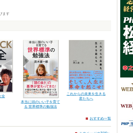
びます
これからの未来を生きる
大全
君たちへ
本当に頭のいい子を育て
る 世界標準の勉強法
おすすめ一覧