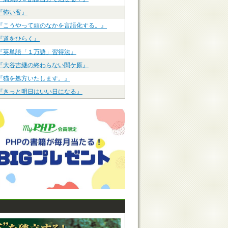
『怖い客』
『こうやって頭のなかを言語化する。』
『道をひらく』
『英単語「１万語」習得法』
『大谷吉継の終わらない関ケ原』
『猫を処方いたします。』
『きっと明日はいい日になる』