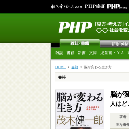
雑誌
書籍
新書
文庫
児童書・ＹＡ
HOME
書籍
脳が変わる生き方
書籍
脳が
人はど
著者
主な著