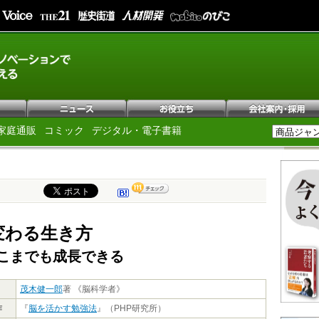
家庭通販
コミック
デジタル・電子書籍
変わる生き方
こまでも成長できる
茂木健一郎
著 《脳科学者》
作
『
脳を活かす勉強法
』（PHP研究所）