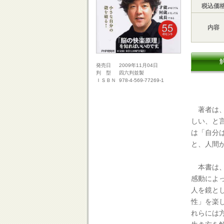
税込価
内容
2009年11月04日
発売日
四六判並製
判 型
978-4-569-77269-1
ＩＳＢＮ
著者は、
しい、と
は「自分
と、人間
本書は、
感動によ
人を鏡と
性」を楽
れらには