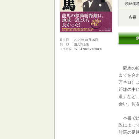
税込価
内容
2009年10月16日
発売日
四六判上製
判 型
978-4-569-77350-6
ＩＳＢＮ
龍馬の維
までを合わ
万キロ）
距離の中
還」など
会い、何
本書では
説によっ
龍馬の足