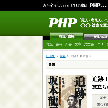
雑誌
書籍
新書
文庫
児童書・ＹＡ
HOME
書籍
追跡！ 坂本龍馬
書籍
追跡！
旅立ち
著者
主な著