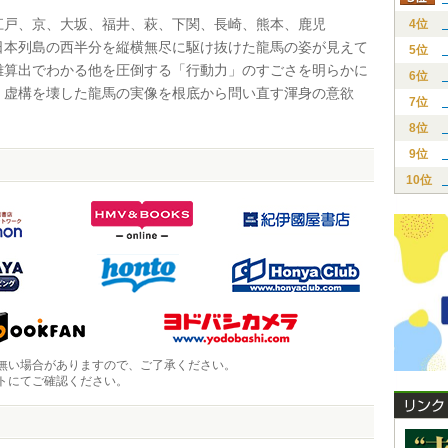
戸、京、大坂、福井、萩、下関、長崎、熊本、鹿児
4位
日本列島の西半分を縦横無尽に駆け抜けた龍馬の姿が見えて
5位
離算出でわかる他を圧倒する「行動力」のすごさを明らかに
6位
・虚構を壊した龍馬の実像を根底から問い直す渾身の意欲
7位
8位
9位
10位
無い場合がありますので、ご了承ください。
トにてご確認ください。