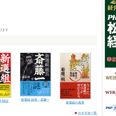
びます
新選組 組長・斎藤一
き88話
新選組の真実
おすすめ一覧