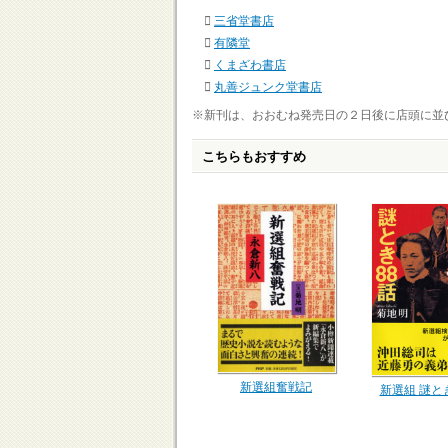
三省堂書店
有隣堂
くまざわ書店
丸善ジュンク堂書店
※新刊は、おおむね発売日の２日後に店頭に並
こちらもおすすめ
新選組奮戦記
新選組 謎と