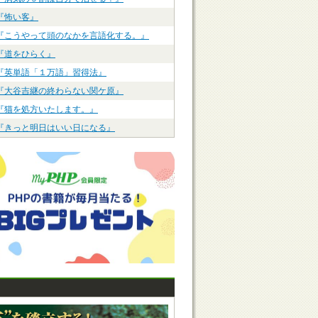
『怖い客』
『こうやって頭のなかを言語化する。』
『道をひらく』
『英単語「１万語」習得法』
『大谷吉継の終わらない関ケ原』
『猫を処方いたします。』
『きっと明日はいい日になる』