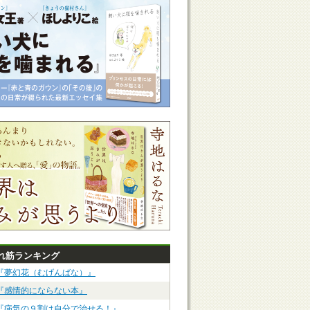
れ筋ランキング
『夢幻花（むげんばな）』
『感情的にならない本』
『病気の９割は自分で治せる！』