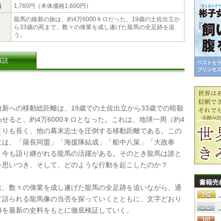
格
1,760円（本体価格1,600円）
龍馬の維新の旅は、約4万6000キロだった。19歳の土佐出立か
ら33歳の死まで、数々の偉業を成し遂げた龍馬の全足跡を追
う。
解説
新への移動総距離は、19歳での土佐出立から33歳での暗殺
せると、約4万6000キロとなった。これは、地球一周（約4
よりも長く、他の幕末志士を圧倒する移動距離である。この
には、「薩長同盟」「海援隊結成」「船中八策」「大政奉
、今も語り継がれる龍馬の活躍がある。そのとき龍馬は誰と
を思いつき、そして、どのような行動を起こしたのか？
書籍売
、数々の偉業を成し遂げた龍馬の全足跡を追いながら、通
て語られる龍馬像の当否を探っていくとともに、文字どおり
跡を最新の史料をもとに徹底検証していく。