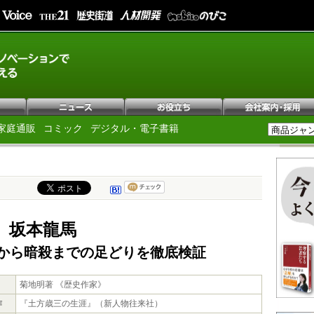
家庭通販
コミック
デジタル・電子書籍
 坂本龍馬
から暗殺までの足どりを徹底検証
菊地明著 《歴史作家》
作
『土方歳三の生涯』（新人物往来社）