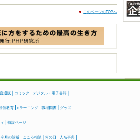
このページのTOPへ
庭通販
コミック
デジタル・電子書籍
通信教育
eラーニング
職域図書
グッズ
ティ
特設ページ
』今月の診断
こころ相談
何の日
人名事典