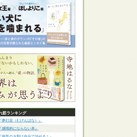
れ筋ランキング
『夢幻花（むげんばな）』
『感情的にならない本』
『病気の９割は自分で治せる！』