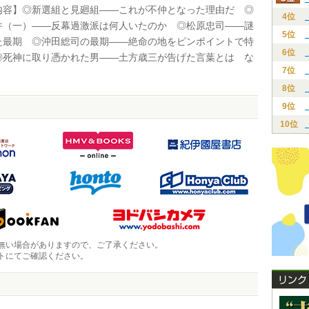
容】◎新選組と見廻組――これが不仲となった理由だ ◎
4位
件（一）――反幕過激派は何人いたのか ◎松原忠司――謎
5位
た最期 ◎沖田総司の最期――絶命の地をピンポイントで特
6位
◎死神に取り憑かれた男――土方歳三が告げた言葉とは な
7位
8位
9位
10位
無い場合がありますので、ご了承ください。
トにてご確認ください。