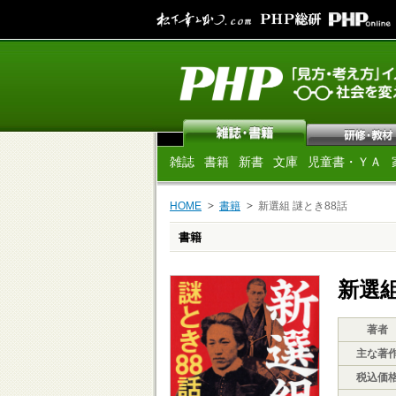
雑誌
書籍
新書
文庫
児童書・ＹＡ
HOME
書籍
新選組 謎とき88話
書籍
新選組
著者
主な著
税込価