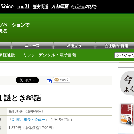
家庭通販
コミック
デジタル・電子書籍
 謎とき88話
菊地明著 《歴史作家》
作
『
新選組 組長・斎藤一
』（PHP研究所）
格
1,870円（本体価格1,700円）