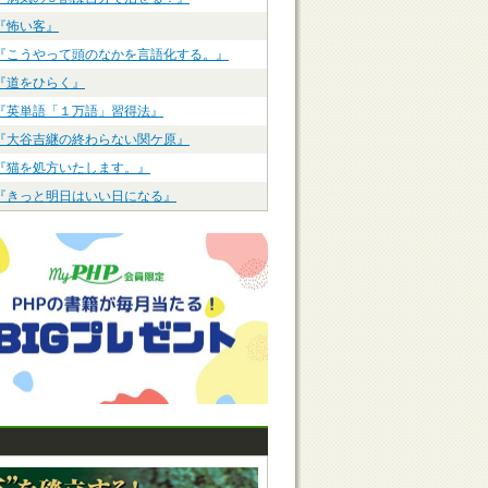
『怖い客』
『こうやって頭のなかを言語化する。』
『道をひらく』
『英単語「１万語」習得法』
『大谷吉継の終わらない関ケ原』
『猫を処方いたします。』
『きっと明日はいい日になる』