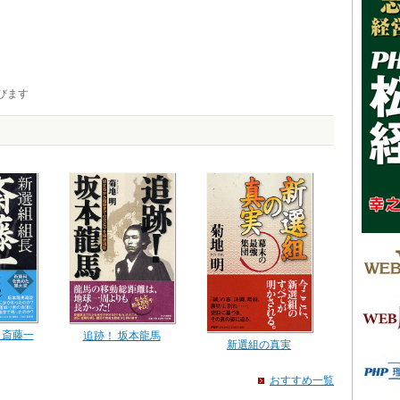
びます
・斎藤一
追跡！ 坂本龍馬
新選組の真実
おすすめ一覧