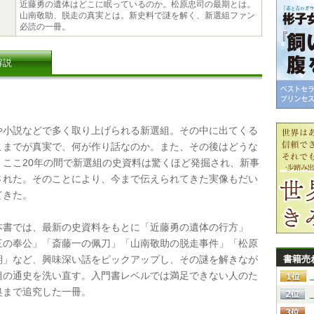
近藤勇の遺体はどこに眠っているのか。松原忠司の最期とは。
山南敬助、脱走の真実とは。新史料で謎を解く、新選組ファン
必読の一冊。
解説
小説などで多く取り上げられる新選組。その中に出てくる
こまでが真実で、何が作り話なのか。また、その後はどうな
。ここ20年の間で新選組の史資料は驚くほど発掘され、新事
された。そのことにより、今まで伝えられてきた実像もだい
てきた。
書では、最新の史資料をもとに「近藤勇の遺体の行方」
三の奉公」「斎藤一の佩刀」「山南敬助の脱走事件」「松原
期」など、興味深い話をピックアップし、その謎を解きなが
書籍売
組の通史を洗い直す。入門書レベルでは満足できない人のた
奥まで追究した一冊。