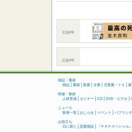
広告PR
広告PR
雑誌・書籍
雑誌
書籍
新書
文庫
児童書・ＹＡ
家
研修・教材
人材育成
セミナー
CD
DVD・ビデオ
ニュース
新着一覧
おしらせ
イベント
パブリシ
お役立ち
日に新た
恋愛相談
『ＰＨＰスペシャル