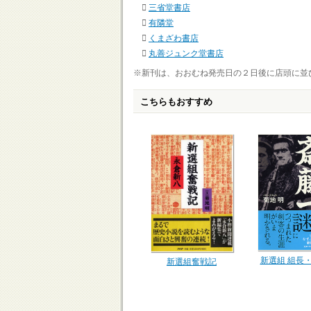
三省堂書店
有隣堂
くまざわ書店
丸善ジュンク堂書店
※新刊は、おおむね発売日の２日後に店頭に並
こちらもおすすめ
新選組 組長
新選組奮戦記