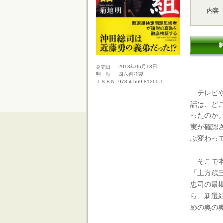
内容
2013年05月13日
発売日
四六判並製
判 型
978-4-569-81260-1
ＩＳＢＮ
テレビや
話は、ど
ったのか
実が確認
ぶ変わっ
そこで本
「土方歳
忠司の最
ら、新選
めの奥の