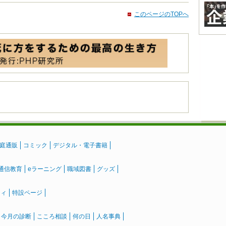
このページのTOPへ
庭通販
コミック
デジタル・電子書籍
通信教育
eラーニング
職域図書
グッズ
ティ
特設ページ
』今月の診断
こころ相談
何の日
人名事典