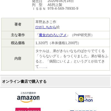
2020年06月18日
発売日
A5判上製
判 型
978-4-569-78930-9
ＩＳＢＮ
草野あきこ作
著者
ひがしちから
絵
主な著作
『
魔女ののろいアメ
』（PHP研究所）
税込価格
1,320円（本体価格1,200円）
タケルは、弟がきらいなものばかりでてくる
「うらないグミ」をつくりました。弟が箱をふ
内容
ると、「病院にいくよ」というグミが出てき
て……。
オンライン書店で購入する