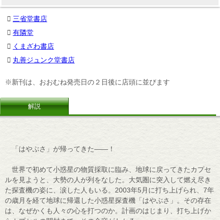
三省堂書店
有隣堂
くまざわ書店
丸善ジュンク堂書店
※新刊は、おおむね発売日の２日後に店頭に並びます
解説
「はやぶさ」が帰ってきた――！
世界で初めて小惑星の物質採取に臨み、地球に戻ってきたカプセ
ルを見ようと、大勢の人が列をなした。大気圏に突入して燃え尽き
た探査機の姿に、涙した人もいる。2003年5月に打ち上げられ、7年
の歳月を経て地球に帰還した小惑星探査機「はやぶさ」。その存在
は、なぜかくも人々の心を打つのか。計画のはじまり、打ち上げか