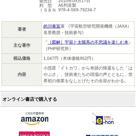
2010年09月17日
発売日
A5判並製
判 型
978-4-569-79234-7
ＩＳＢＮ
的川泰宣
著 《宇宙航空研究開発機構（JAXA）
著者
名誉教授・技術参与》
『
［図解］宇宙と太陽系の不思議を楽しむ本
』
主な著作
（PHP研究所）
税込価格
1,047円（本体価格952円）
小惑星「イトカワ」から奇跡の帰還をした「は
内容
やぶさ」。技術者たちの現場の声とともに、世
界初の偉業をなしとげたその全容がわかる。
オンライン書店で購入する