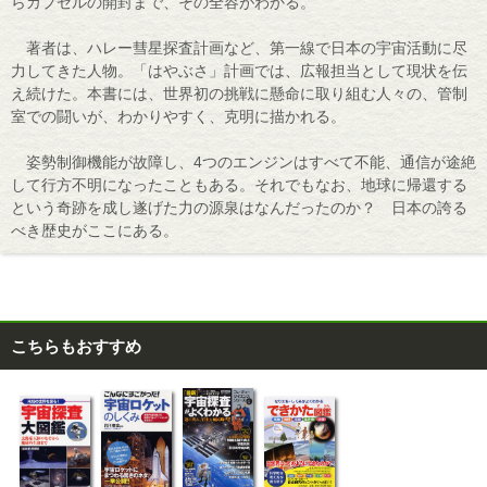
らカプセルの開封まで、その全容がわかる。
著者は、ハレー彗星探査計画など、第一線で日本の宇宙活動に尽
力してきた人物。「はやぶさ」計画では、広報担当として現状を伝
え続けた。本書には、世界初の挑戦に懸命に取り組む人々の、管制
室での闘いが、わかりやすく、克明に描かれる。
姿勢制御機能が故障し、4つのエンジンはすべて不能、通信が途絶
して行方不明になったこともある。それでもなお、地球に帰還する
という奇跡を成し遂げた力の源泉はなんだったのか？ 日本の誇る
べき歴史がここにある。
こちらもおすすめ