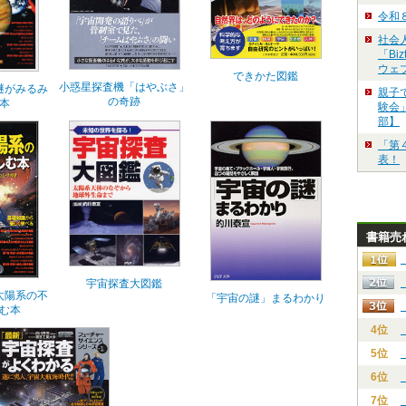
令和
社会
「Bi
ウェ
できかた図鑑
小惑星探査機「はやぶさ」
謎がみるみ
親子
の奇跡
本
験会」
部】
「第
表！
書籍売
宇宙探査大図鑑
太陽系の不
「宇宙の謎」まるわかり
む本
4位
5位
6位
7位