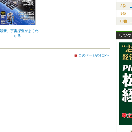
8位
9位
10位
最新」宇宙探査がよくわ
かる
このページのTOPへ