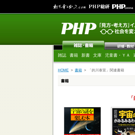
雑誌
書籍
新書
文庫
児童書・ＹＡ
HOME
書籍
「的川泰宣」関連書籍
書籍
「