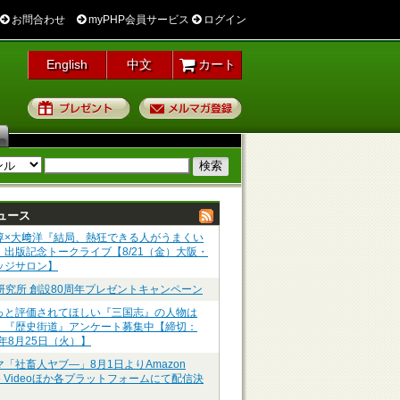
お問合わせ
myPHP会員サービス
ログイン
English
中文
カート
プレゼント
メルマガ登録
ュース
淳×大﨑洋『結局、熱狂できる人がうまくい
』出版記念トークライブ【8/21（金）大阪・
ッジサロン】
P研究所 創設80周年プレゼントキャンペーン
っと評価されてほしい『三国志』の人物は
】『歴史街道』アンケート募集中【締切：
6年8月25日（火）】
マ「社畜人ヤブ―」8月1日よりAmazon
me Videoほか各プラットフォームにて配信決