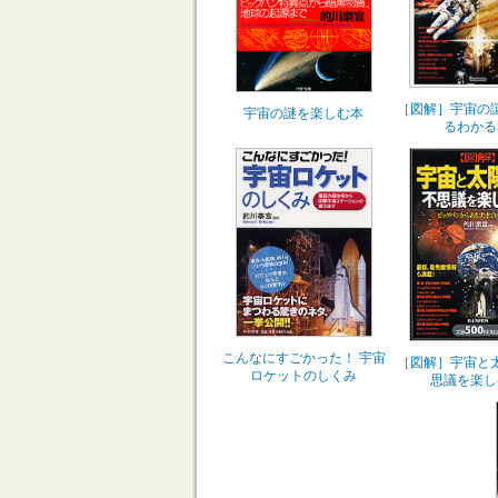
［図解］宇宙の
宇宙の謎を楽しむ本
るわかる
こんなにすごかった！ 宇宙
［図解］宇宙と
ロケットのしくみ
思議を楽し