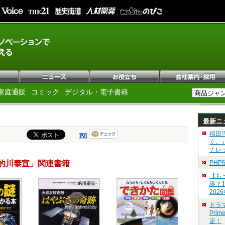
家庭通販
コミック
デジタル・電子書籍
最新ニ
福田
く。
ナレ
的川泰宣」関連書籍
PH
【も
誰？
202
ドラ
Pri
定！