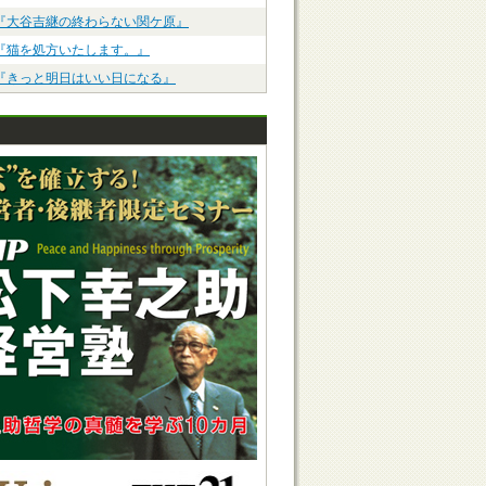
『大谷吉継の終わらない関ケ原』
『猫を処方いたします。』
『きっと明日はいい日になる』