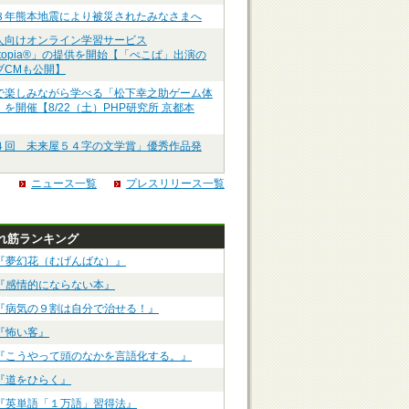
８年熊本地震により被災されたみなさまへ
人向けオンライン学習サービス
ztopia®」の提供を開始【「ぺこぱ」出演の
ブCMも公開】
で楽しみながら学べる「松下幸之助ゲーム体
を開催【8/22（土）PHP研究所 京都本
４回 未来屋５４字の文学賞」優秀作品発
ニュース一覧
プレスリリース一覧
れ筋ランキング
『夢幻花（むげんばな）』
『感情的にならない本』
『病気の９割は自分で治せる！』
『怖い客』
『こうやって頭のなかを言語化する。』
『道をひらく』
『英単語「１万語」習得法』