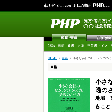
雑誌
書籍
新書
文庫
児童書・ＹＡ
HOME
書籍
小さな会社のビジョンのつく
書籍
小さ
透の
地域・
きこと