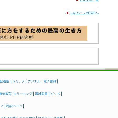
このページのTOPへ
庭通販
コミック
デジタル・電子書籍
通信教育
eラーニング
職域図書
グッズ
ティ
特設ページ