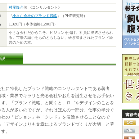
村尾隆介
著 《コンサルタント》
作
『
小さな会社のブランド戦略
』（PHP研究所）
格
1,320円（本体価格1,200円）
小さな会社だからこそ、ビジョンを掲げ、社員に浸透させられ
る。市場の縮小をものともしない、研ぎ澄まされたブランド経
営のための本。
解説
社に特化したブランド戦略のコンサルタントである著者
地域・業界でキラリと光る会社やお店を誕生させるお手伝い
ます。「ブランド戦略」と聞くと、ロゴやデザインのことを
べる人が多いのですが、それはほんの一部分。仕事の半分ぐ
書籍売
会社の「ビジョン」や「クレド」を浸透させることなので
ら「デザインよりも文章によるブランドづくりが大切」と著
ます。