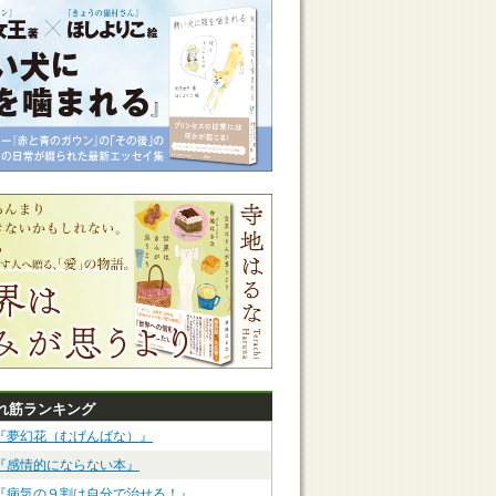
れ筋ランキング
『夢幻花（むげんばな）』
『感情的にならない本』
『病気の９割は自分で治せる！』