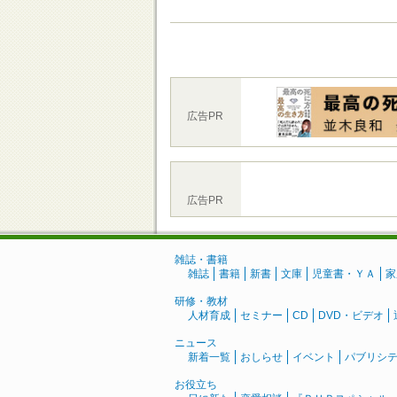
広告PR
広告PR
雑誌・書籍
雑誌
書籍
新書
文庫
児童書・ＹＡ
家
研修・教材
人材育成
セミナー
CD
DVD・ビデオ
ニュース
新着一覧
おしらせ
イベント
パブリシ
お役立ち