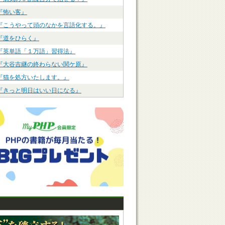
『怖い客』
『こうやって頭のなかを言語化する。』
『道をひらく』
『英単語「１万語」習得法』
『大谷吉継の終わらない関ケ原』
『猫を処方いたします。』
『きっと明日はいい日になる』