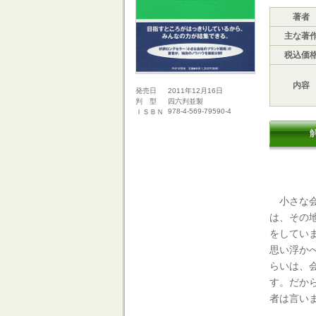
著者
主な著
税込価
内容
2011年12月16日
発売日
四六判並製
判 型
978-4-569-79590-4
ＩＳＢＮ
小さな会
は、その
をしてい
思い浮か
らいは、
す。だか
者は言い