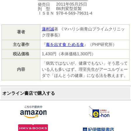
2011年05月25日
発売日
B6判変型並製
判 型
978-4-569-79631-4
ＩＳＢＮ
蓮村誠
著 《マハリシ南青山プライムクリニッ
著者
ク理事長》
主な著作
『
毒を出す食 ためる食
』（PHP研究所）
税込価格
1,430円（本体価格1,300円）
「病気ではないが、健康でもない」そう思って
内容
いる人も多いはず。理至先生がアーユルヴェー
ダで「ほんとうの健康」になる法を教えます。
オンライン書店で購入する