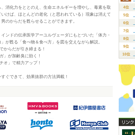
、消化力をととのえ、生命エネルギーを増やし、毒素を取
4位
ていけば、ほとんどの老化（と思われている）現象は消えて
5位
、男のからだを甦らせることができます。
6位
7位
インドの伝承医学アーユルヴェーダにもとづいた「体力・
8位
力」が甦る「食べ物＆食べ方」を図を交えながら解説。
9位
」でからだが引き締まる！
10位
ウガ」が加齢臭に効く！
タチオ」で精力アップ！
すぐできて、効果抜群の方法満載！