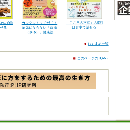
「こころの不調」の9割
カンタン！ すぐ効く！
れの9割
は食事で治せる
病気にならない「白湯
せる
（さゆ）」健康法
おすすめ一覧
このページのTOPへ