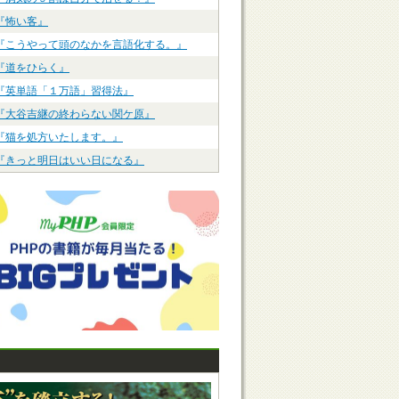
『怖い客』
『こうやって頭のなかを言語化する。』
『道をひらく』
『英単語「１万語」習得法』
『大谷吉継の終わらない関ケ原』
『猫を処方いたします。』
『きっと明日はいい日になる』