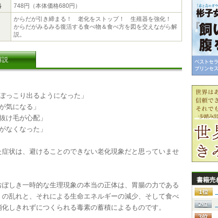
格
748円（本体価格680円）
からだが引き締まる！ 老化をストップ！ 生殖器を強化！
からだがみるみる復活する食べ物＆食べ方を図を交えながら解
説。
解説
がぽっこり出るようになった」
臭が気になる」
や抜け毛が心配」
ちがなくなった」
症状は、避けることのできない老化現象だと思っていませ
書籍売
ぼしき一時的な生理現象の本当の正体は、胃腸の力である
」の乱れと、それによる生命エネルギーの減少、そして食べ
消化しきれずにつくられる毒素の蓄積によるものです。