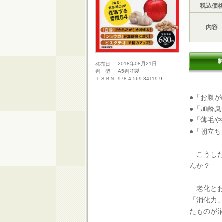
税込価
内容
2018年08月21日
発売日
A5判並製
判 型
978-4-569-84119-9
ＩＳＢＮ
●「お腹
●「加齢
●「薄毛
●「朝立
こうした
んか？
老化とお
「消化力
たものが