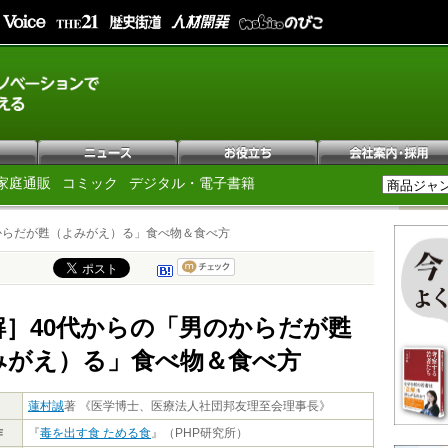
家庭通販
コミック
デジタル・電子書籍
からだが甦（よみがえ）る」食べ物＆食べ方
解］40代からの「男のからだが甦
みがえ）る」食べ物＆食べ方
蓮村誠
著 《医学博士、医療法人社団邦友理至会理事長》
作
『
毒を出す食 ためる食
』（PHP研究所）