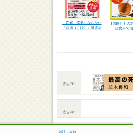
［図解］病気にならない
［図解］もの忘
「白湯（さゆ）」健康法
は食事で治
広告PR
広告PR
雑誌・書籍