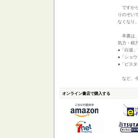
ですから
りのぞい
なくなり
本書は、
気力・精
●「白湯
●「ショ
●「ピス
など、今
オンライン書店で購入する