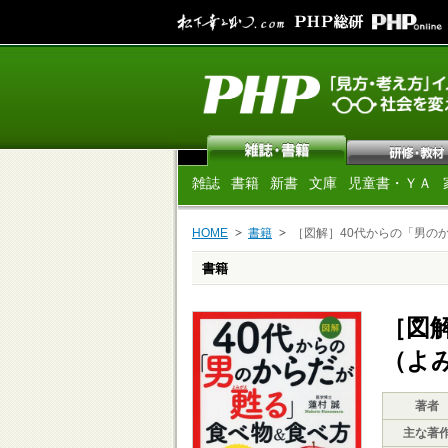
雑誌
書籍
新書
文庫
児童書・ＹＡ
HOME
書籍
［図解］40代からの「男の
書籍
［図
（よ
著者
主な著