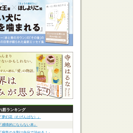
れ筋ランキング
『夢幻花（むげんばな）』
『感情的にならない本』
『病気の９割は自分で治せる！』