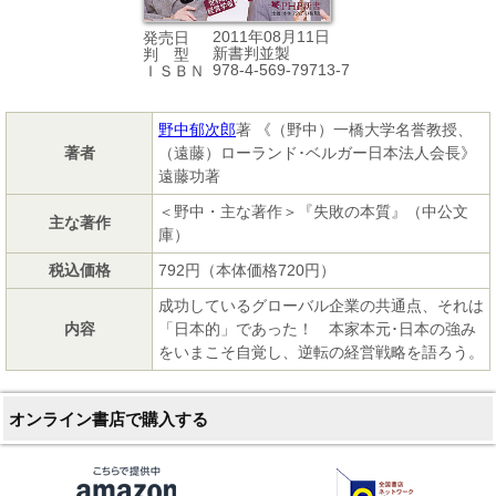
2011年08月11日
発売日
新書判並製
判 型
978-4-569-79713-7
ＩＳＢＮ
野中郁次郎
著 《（野中）一橋大学名誉教授、
著者
（遠藤）ローランド･ベルガー日本法人会長》
遠藤功著
＜野中・主な著作＞『失敗の本質』（中公文
主な著作
庫）
税込価格
792円（本体価格720円）
成功しているグローバル企業の共通点、それは
内容
「日本的」であった！ 本家本元･日本の強み
をいまこそ自覚し、逆転の経営戦略を語ろう。
オンライン書店で購入する