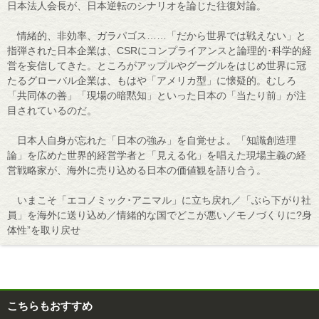
日本法人会長が、日本逆転のシナリオを論じた往復対論。
情緒的、非効率、ガラパゴス……「だから世界では戦えない」と
指弾された日本企業は、CSRにコンプライアンスと論理的･科学的経
営を妄信してきた。ところがアップルやグーグルをはじめ世界に冠
たるグローバル企業は、もはや「アメリカ型」に懐疑的。むしろ
「共同体の善」「現場の暗黙知」といった日本の「当たり前」が注
目されているのだ。
日本人自身が忘れた「日本の強み」を自覚せよ。「知識創造理
論」を広めた世界的経営学者と「見える化」を唱えた現場主義の経
営戦略家が、海外に売り込める日本の価値観を語り合う。
いまこそ「エコノミック･アニマル」に立ち戻れ／「ぶら下がり社
員」を海外に送り込め／情緒的な国でどこが悪い／モノづくりに?身
体性”を取り戻せ
こちらもおすすめ