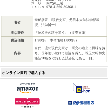
四六判上製
判 型
978-4-569-80308-1
ＩＳＢＮ
秦郁彦著 《現代史家、元日本大学法学部教
著者
授、法学博士》
主な著作
『昭和史の謎を追う』（文春文庫）
税込価格
1,980円（本体価格1,800円）
当代一流の現代史家が、研究の途上に興味を持
内容
ち、長年追い続けて結論を得た、珠玉の昭和史
秘話10編を収録した読み応えある一冊。
オンライン書店で購入する