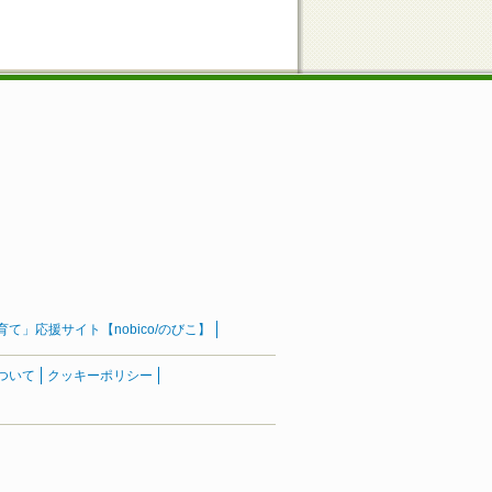
」応援サイト【nobico/のびこ】
ついて
クッキーポリシー