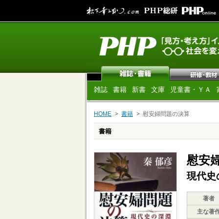
雑誌
書籍
新書
文庫
児童書・ＹＡ
HOME
書籍
慰安婦問題の決算
書籍
慰安
現代史
著者
主な著