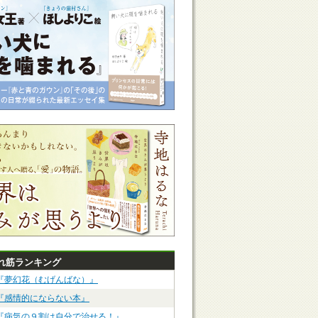
れ筋ランキング
『夢幻花（むげんばな）』
『感情的にならない本』
『病気の９割は自分で治せる！』