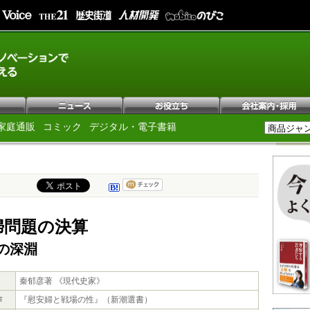
家庭通販
コミック
デジタル・電子書籍
婦問題の決算
の深淵
秦郁彦著 《現代史家》
作
『慰安婦と戦場の性』（新潮選書）