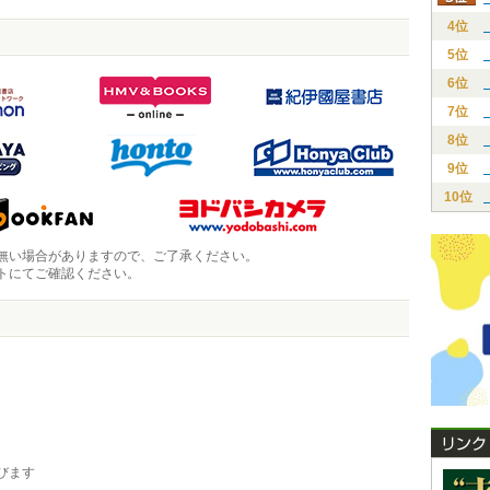
4位
5位
6位
7位
8位
9位
10位
無い場合がありますので、ご了承ください。
トにてご確認ください。
びます