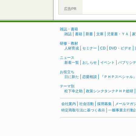
広告PR
雑誌・書籍
雑誌
書籍
新書
文庫
児童書・ＹＡ
家
研修・教材
人材育成
セミナー
CD
DVD・ビデオ
ニュース
新着一覧
おしらせ
イベント
パブリシ
お役立ち
日に新た
恋愛相談
『ＰＨＰスペシャル
テーマ別
松下幸之助
政策シンクタンクＰＨＰ総研
会社案内
社会活動
採用募集
メールマガ
特定商取引法に基づく表示
一般事業主行動