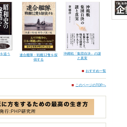
沖縄戦「集団自決」の謎
を追う
連合艦隊・戦艦12隻を探
と真実
偵する
おすすめ一覧
このページのTOPへ