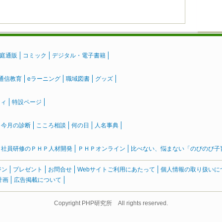
庭通販
コミック
デジタル・電子書籍
通信教育
eラーニング
職域図書
グッズ
ティ
特設ページ
』今月の診断
こころ相談
何の日
人名事典
社員研修のＰＨＰ人材開発
ＰＨＰオンライン
比べない、悩まない「のびのび子育て
ジン
プレゼント
お問合せ
Webサイトご利用にあたって
個人情報の取り扱いに
計画
広告掲載について
Copyright PHP研究所 All rights reserved.