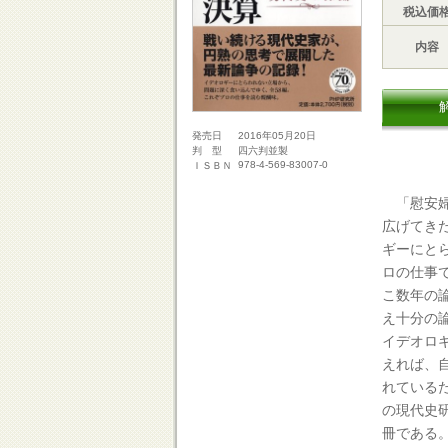
税込価
内容
2016年05月20日
発売日
四六判並製
判 型
978-4-569-83007-0
ＩＳＢＮ
「慰安婦
広げてき
ギーにと
ロの仕事
こ数年の
え十分の
イデオロ
えれば、
れている
の現代史
冊である