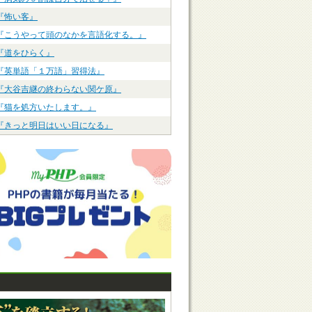
『怖い客』
『こうやって頭のなかを言語化する。』
『道をひらく』
『英単語「１万語」習得法』
『大谷吉継の終わらない関ケ原』
『猫を処方いたします。』
『きっと明日はいい日になる』