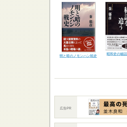
昭和史の秘話
明と暗のノモンハン戦史
広告PR