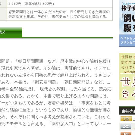
格
2,970円（本体価格2,700円）
慰安婦問題とは一体なんだったのか。長く研究してきた著者の
最新論文を集成。その他、現代史家としての論稿を収録する。
解説
問題」「朝日新聞問題」など、歴史戦の中心で論戦を繰り
た現代史家である著者。その論は、実証的であり、イデオロ
らわれない立場から円熟の思考で練り上げられる、まさにプ
である。本書は、「慰安婦問題」「朝日新聞問題」など、こ
論考を全58編集成し「現代史の深淵」に光を当てる、読み応
論文集である。とかく、本書で取り上げるような問題には、
ギーがつきものであるが、著者の姿勢は、「事実をもとに考
自然な結論に至る」というものであり、論理的な無理が排さ
書籍売
ため、それぞれに聞くべき考えが凝縮されている。これから
研究のモデルとも言える、「秦郁彦入門」といってもいい一
。