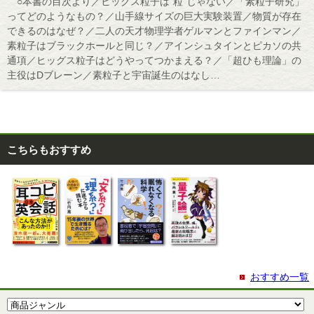
○本書の目次より／ヒッグス粒子は“粒”じゃない／「素粒子研究」
ってどのようなもの？／山手線サイズの巨大実験装置／物質が存在
できるのはなぜ？／二人の天才物理学者ゲルマンとファインマン／
素粒子はブラックホールと同じ？／アインシュタインとピカソの共
通項／ヒッグス粒子はどうやってつかまえる？／「超ひも理論」の
主役はDブレーン／素粒子と宇宙誕生のはなし…
こちらもおすすめ
おすすめ一覧