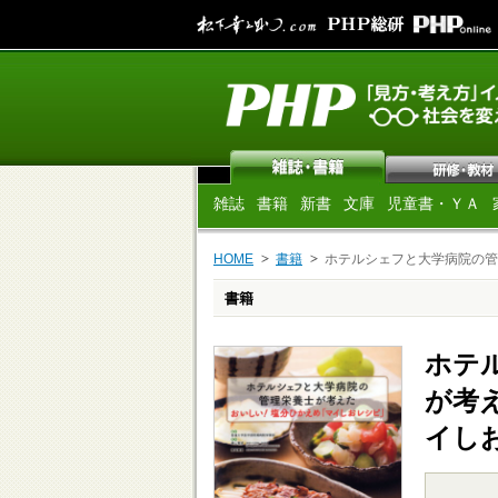
雑誌
書籍
新書
文庫
児童書・ＹＡ
HOME
書籍
ホテルシェフと大学病院の管
書籍
ホテ
が考
イし