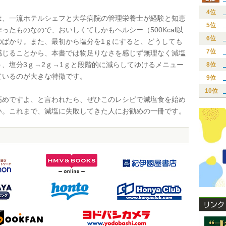
4位
、一流ホテルシェフと大学病院の管理栄養士が経験と知恵
5位
ったものなので、おいしくてしかもヘルシー（500Kcal以
6位
のばかり。また、最初から塩分を1ｇにすると、どうしても
7位
感じることから、本書では物足りなさを感じず無理なく減塩
う、塩分3ｇ→2ｇ→1ｇと段階的に減らしてゆけるメニュー
8位
ているのが大きな特徴です。
9位
10位
めですよ、と言われたら、ぜひこのレシピで減塩食を始め
い。これまで、減塩に失敗してきた人にお勧めの一冊です。