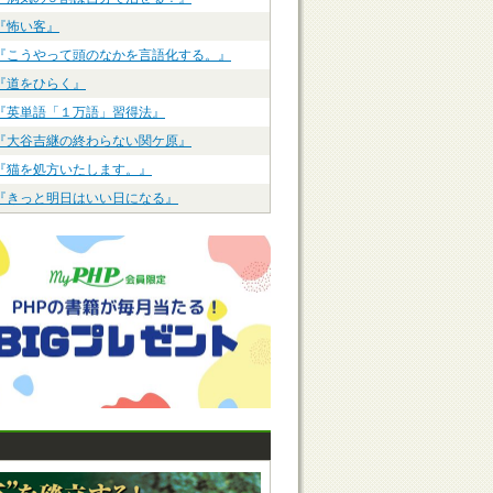
『怖い客』
『こうやって頭のなかを言語化する。』
『道をひらく』
『英単語「１万語」習得法』
『大谷吉継の終わらない関ケ原』
『猫を処方いたします。』
『きっと明日はいい日になる』