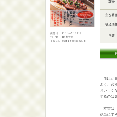
著者
主な著
税込価
2013年12月11日
発売日
内容
B5判並製
判 型
978-4-569-81638-8
ＩＳＢＮ
血圧が高
よう、必
おいしく
するのは
本書は、
簡単にで