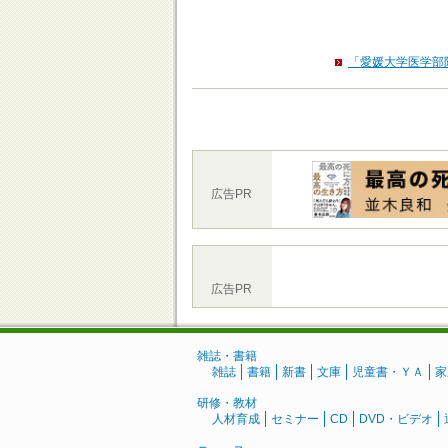
「愛媛大学医学部
広告PR
広告PR
雑誌・書籍
雑誌
書籍
新書
文庫
児童書・ＹＡ
家
研修・教材
人材育成
セミナー
CD
DVD・ビデオ