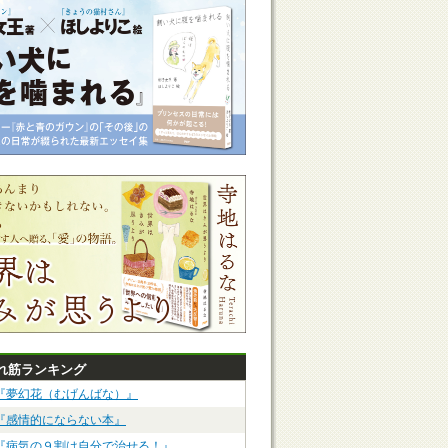
れ筋ランキング
『夢幻花（むげんばな）』
『感情的にならない本』
『病気の９割は自分で治せる！』