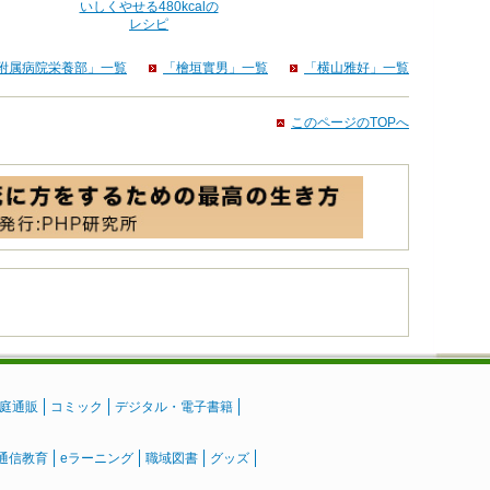
いしくやせる480kcalの
レシピ
附属病院栄養部」一覧
「檜垣實男」一覧
「横山雅好」一覧
このページのTOPへ
庭通販
コミック
デジタル・電子書籍
通信教育
eラーニング
職域図書
グッズ