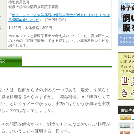
檜垣實男監修
愛媛大学医学部附属病院栄養部
『
ホテルシェフと大学病院の管理栄養士が考えた おいしくやせ
作
る480kcalのレシピ
』（PHP研究所）
格
1,430円（本体価格1,300円）
ホテルシェフと管理栄養士が考え抜いてつくった、高血圧の人
のための、家庭で簡単にできる絶対おいしい減塩料理レシピを
紹介します。
解説
い人は、医師からその原因の一つである「塩分」を減らす
ず減塩料理を進められますが、「減塩料理」＝「味気なくて
ない」というイメージからも、実際にはなかなか減塩を実践
難しいのではないでしょうか。
書籍売
その問題を解決すべく、減塩でもこんなにおいしい料理が
きる、ということを証明する一冊です。