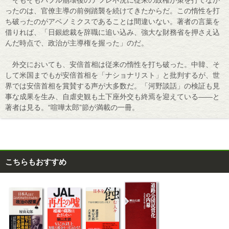
ったのは、官僚主導の前例踏襲を続けてきたからだ。この惰性を打
ち破ったのがアベノミクスであることは間違いない。著者の言葉を
借りれば、「日銀総裁を辞職に追い込み、強大な財務省を押さえ込
んだ時点で、政治が主導権を握った」のだ。
外交においても、安倍首相は従来の惰性を打ち破った。中韓、そ
して米国までもが安倍首相を「ナショナリスト」と批判するが、世
界では安倍首相を賞賛する声が大多数だ。「河野談話」の検証も見
事な成果を生み、自虐史観も土下座外交も終焉を迎えている――と
著者は見る。“喧嘩太郎”節が満載の一冊。
こちらもおすすめ