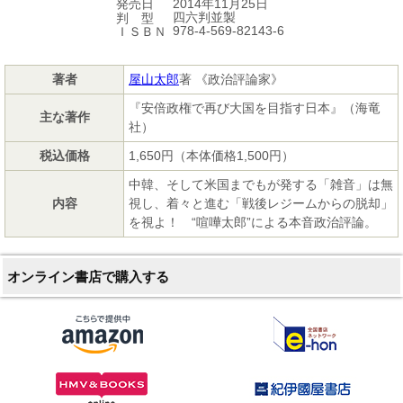
2014年11月25日
発売日
四六判並製
判 型
978-4-569-82143-6
ＩＳＢＮ
著者
屋山太郎
著 《政治評論家》
『安倍政権で再び大国を目指す日本』（海竜
主な著作
社）
税込価格
1,650円（本体価格1,500円）
中韓、そして米国までもが発する「雑音」は無
内容
視し、着々と進む「戦後レジームからの脱却」
を視よ！ “喧嘩太郎”による本音政治評論。
オンライン書店で購入する