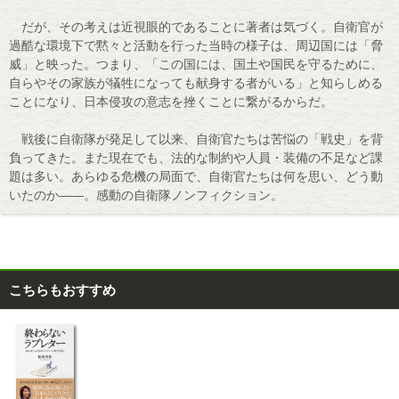
だが、その考えは近視眼的であることに著者は気づく。自衛官が
過酷な環境下で黙々と活動を行った当時の様子は、周辺国には「脅
威」と映った。つまり、「この国には、国土や国民を守るために、
自らやその家族が犠牲になっても献身する者がいる」と知らしめる
ことになり、日本侵攻の意志を挫くことに繋がるからだ。
戦後に自衛隊が発足して以来、自衛官たちは苦悩の「戦史」を背
負ってきた。また現在でも、法的な制約や人員・装備の不足など課
題は多い。あらゆる危機の局面で、自衛官たちは何を思い、どう動
いたのか――。感動の自衛隊ノンフィクション。
こちらもおすすめ