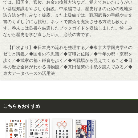
では、旧国名、官位、お金の換算方法など、覚えておいたほうがい
い基礎知識をやさしく解説。中級編では、歴史好きのための現地探
訪方法を惜しみなく披露。また上級編では、戦国武将の手紙や古文
書のくずし字にも挑戦。ネットで書斎を充実させる方法も教えま
す。巻末には良書を厳選したブックガイドを収録しました。愉しみ
ながら歴史を学び直したい人、必読の書です。
【目次より】◆日本史の流れを整理する／◆東京大学国史学科の
ゼミと講義／◆国名の不思議／◆官職と位階／◆千年の都・京都を
歩く／◆武家の都・鎌倉を歩く／◆古戦場から見えてくること◆日
本の歴史全体がわかる博物館／◆真田信繁の手紙を読んでみる／◆
東大データベースの活用法
こちらもおすすめ