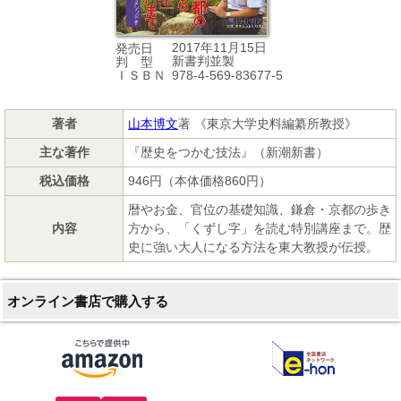
2017年11月15日
発売日
新書判並製
判 型
978-4-569-83677-5
ＩＳＢＮ
著者
山本博文
著 《東京大学史料編纂所教授》
主な著作
『歴史をつかむ技法』（新潮新書）
税込価格
946円（本体価格860円）
暦やお金、官位の基礎知識、鎌倉・京都の歩き
内容
方から、「くずし字」を読む特別講座まで。歴
史に強い大人になる方法を東大教授が伝授。
オンライン書店で購入する