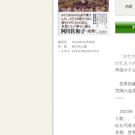
内容
2019年04月08日
発売日
四六判上製
判 型
978-4-569-84276-9
ＩＳＢＮ
「かたち
けた人々
帝国ホテ
世界的建
営陣の追
――
1923年
ト館」。
紀を代表
末期、世