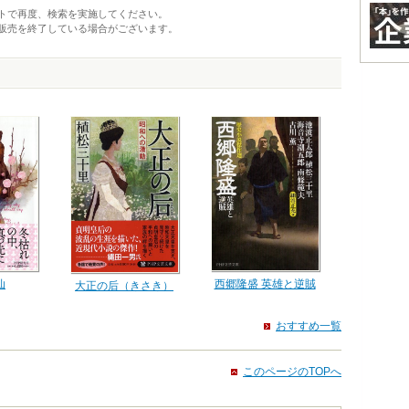
トで再度、検索を実施してください。
販売を終了している場合がございます。
西郷隆盛 英雄と逆賊
仙
大正の后（きさき）
おすすめ一覧
このページのTOPへ