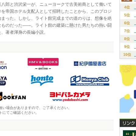
喜八郎と渋沢栄一が、ニューヨークで古美術商として働いて
4位
作を帝国ホテル支配人として招聘したことから、このプロジ
5位
始まった。しかし、ライト館完成までの道のりは、想像を絶
6位
なものだった――。ライト館の建築に懸けた男たちの熱い闘
7位
た、著者渾身の長編小説。
8位
9位
10位
無い場合がありますので、ご了承ください。
トにてご確認ください。