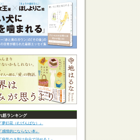
れ筋ランキング
『夢幻花（むげんばな）』
『感情的にならない本』
『病気の９割は自分で治せる！』