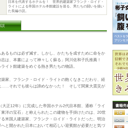
日本を代表するホテルを！ 世界的建築家フランク・ロイド・
ライトによる帝国ホテル本館建設を巡る、男たちの闘いを描い
た長編小説。
解説
あるものは必ず滅す。しかし、かたちを成すために命をか
の志は、本書によって神々しく蘇る」阿川佐和子氏推薦！
ルライト館建築をめぐる熱き男たちの物語。
築家、フランク・ロイド・ライトの飽くなきこだわり、経
及……それでも彼らは諦めなかった！ そして関東大震災が
（大正12年）に完成した帝国ホテル2代目本館、通称「ライ
書籍売
「東洋の宝石」と称えられたこの建物を手掛けたのは、20世
する米国人建築家、フランク・ロイド・ライトだった。明治
界へと開かれた日本において相応しい迎賓館が必要だと気づ