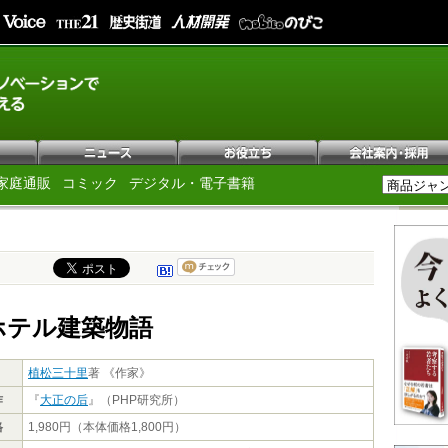
家庭通販
コミック
デジタル・電子書籍
ホテル建築物語
植松三十里
著 《作家》
作
『
大正の后
』（PHP研究所）
格
1,980円（本体価格1,800円）