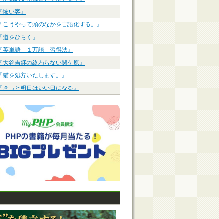
『怖い客』
『こうやって頭のなかを言語化する。』
『道をひらく』
『英単語「１万語」習得法』
『大谷吉継の終わらない関ケ原』
『猫を処方いたします。』
『きっと明日はいい日になる』