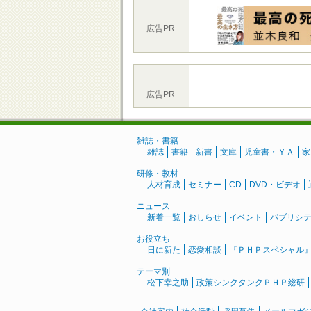
広告PR
広告PR
雑誌・書籍
雑誌
書籍
新書
文庫
児童書・ＹＡ
家
研修・教材
人材育成
セミナー
CD
DVD・ビデオ
ニュース
新着一覧
おしらせ
イベント
パブリシ
お役立ち
日に新た
恋愛相談
『ＰＨＰスペシャル
テーマ別
松下幸之助
政策シンクタンクＰＨＰ総研