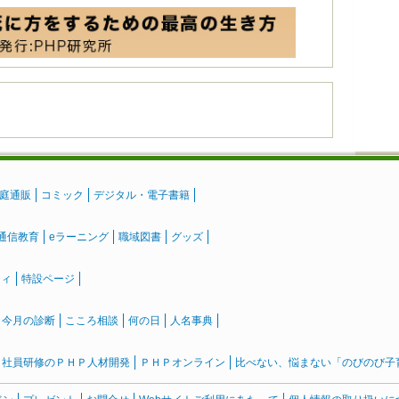
庭通販
コミック
デジタル・電子書籍
通信教育
eラーニング
職域図書
グッズ
ティ
特設ページ
』今月の診断
こころ相談
何の日
人名事典
社員研修のＰＨＰ人材開発
ＰＨＰオンライン
比べない、悩まない「のびのび子育て