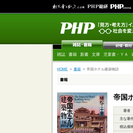
雑誌
書籍
新書
文庫
児童書・ＹＡ
HOME
書籍
帝国ホテル建築物語
書籍
帝国
著者
主な著
税込価