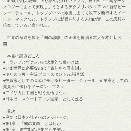
40歳で副大統領に上り詰めたJ.D.ヴァンス、自由至上主義をテク
ノロジーによって実現しようとするテクノリバタリアンの首領ピー
ター・ティール、トップダウンの剛腕によって改革を断行するイー
ロン・マスクなど、トランプに影響を与える人物は皆、この思想を
信奉していると言われる。
世界の命運を握る「闇の思想」の正体を提唱者本人が本邦初公
開。
本書の読みどころ
●トランプとヴァンスの決定的な違いとは
●いま世界に必要なのは「責任ある君主制」
●キリスト教・主流プロテスタントvs.福音派
●投資家としての直感に長けるピーター・ティール、企業家としての
先見性に優れるイーロン・マスク
●アメリカに中国と戦う覚悟はない
●日本は「スタートアップ国家」として甦る
目次
●序文（日本の読者へのメッセージ）
●第1章：「闇の覚醒」とは何か
●第2章：君主制の理想的なモデル