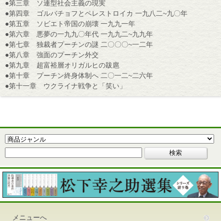
●第三章 ソ連型社会主義の現実
●第四章 ゴルバチョフとペレストロイカ 一九八二~九〇年
●第五章 ソビエト帝国の崩壊 一九九一年
●第六章 悪夢の一九九〇年代 一九九二~九九年
●第七章 独裁者プーチンの謎 二〇〇〇~一二年
●第八章 強面のプーチン外交
●第九章 超富裕層オリガルヒの跋扈
●第十章 プーチン終身体制へ 二〇一二~二六年
●第十一章 ウクライナ戦争と「笑い」
メニューへ