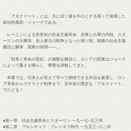
「アネクドート」とは、主に旧ソ連を中心とする国々で発展した
政治的風刺・ジョークである。
レーニンによる世界初の社会主義革命、赤軍と白軍の内戦、スタ
ーリンの大粛清、史上最大の戦争となった独ソ戦、戦後の社会主義
建設と解体、国家の崩壊――。
「戦争と革命の世紀」の激動を横目に、ロシアの民衆はジョーク
によって憂さを晴らし、事態を諦観してきた。
本書では、日本人が笑えて学べて納得できる作品を厳選し、ロシ
ア革命からウクライナ戦争まで、百年余の歴史を「アネクドート」
でたどる！
●第一章 社会主義革命とスターリン 一九一七~五三年
●第二章 フルシチョフ・ブレジネフ時代 一九五三~八二年