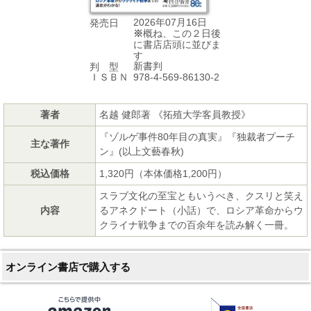
2026年07月16日
発売日
※
概ね、この２日後
に書店店頭に並びま
す
新書判
判 型
978-4-569-86130-2
ＩＳＢＮ
著者
名越 健郎著 《拓殖大学客員教授》
『ゾルゲ事件80年目の真実』『独裁者プーチ
主な著作
ン』(以上文藝春秋)
税込価格
1,320円（本体価格1,200円）
スラブ文化の至宝ともいうべき、クスリと笑え
内容
るアネクドート（小話）で、ロシア革命からウ
クライナ戦争までの百余年を読み解く一冊。
オンライン書店で購入する