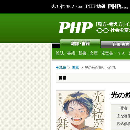
雑誌
書籍
新書
文庫
児童書・ＹＡ
HOME
書籍
光の粒が舞いあがる
書籍
光の
著者
主な著
税込価