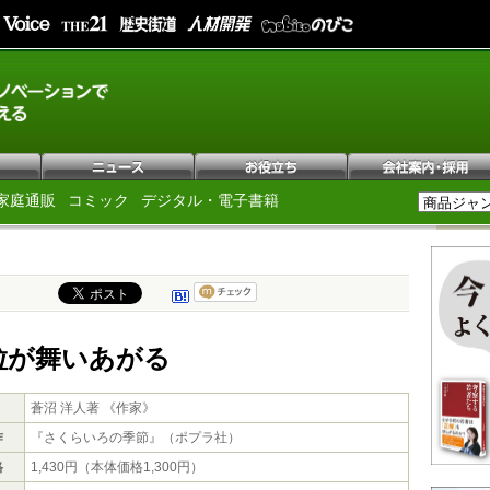
家庭通販
コミック
デジタル・電子書籍
粒が舞いあがる
蒼沼 洋人著 《作家》
作
『さくらいろの季節』（ポプラ社）
格
1,430円（本体価格1,300円）