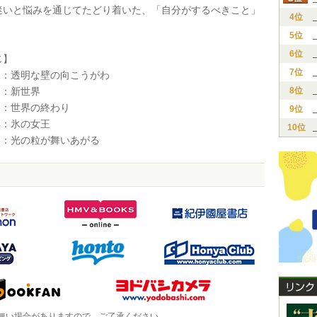
迷いと悩みを通じてたどり着いた、「自分がするべきこと」
4位
5位
6位
じ】
7位
ter1：透明な壁の向こうがわ
er2：新世界
8位
er3：世界の終わり
9位
er4：氷の女王
10位
er5：光の粒が舞いあがる
無い場合がありますので、ご了承ください。