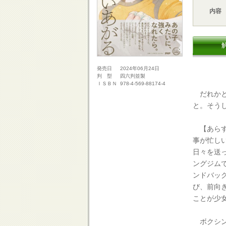
内容
2024年06月24日
発売日
四六判並製
判 型
978-4-569-88174-4
ＩＳＢＮ
だれかと
と。そう
【あらす
事が忙し
日々を送
ングジム
ンドバッ
び、前向
ことが少
ボクシン