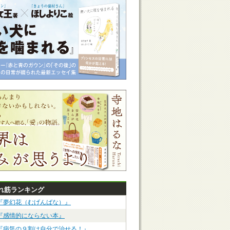
れ筋ランキング
『夢幻花（むげんばな）』
『感情的にならない本』
『病気の９割は自分で治せる！』