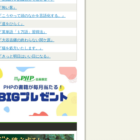
『怖い客』
『こうやって頭のなかを言語化する。』
『道をひらく』
『英単語「１万語」習得法』
『大谷吉継の終わらない関ケ原』
『猫を処方いたします。』
『きっと明日はいい日になる』