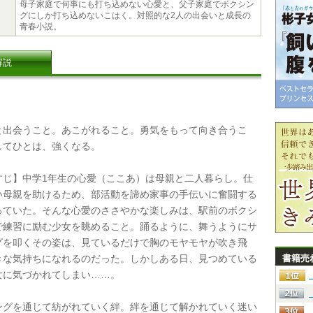
母子家庭で何事にも打ち込めない心愛と、父子家庭でボクシン
グにしか打ち込めないこはく。対照的な2人の出会いと成長の
青春小説。
解説
出会うこと。あこがれること。勇気をもって向き合うこ
してひとは、強くなる。
じ】中学1年生の心愛（ここあ）は母親と二人暮らし。仕
い母親を助けるため、部活動を諦め家事の手伝いに奮闘する
っていた。そんな心愛のささやかな楽しみは、駅前のボクシ
で練習に励む少女を眺めること。踊るように、舞うようにサ
グを叩くその姿は、見ているだけで胸のモヤモヤが吹き飛
きな気持ちになれるのだった。しかしある日、見つめている
書籍売
女に気づかれてしまい……。
グを通じて紡がれていく絆。絆を通じて解かれていく迷い