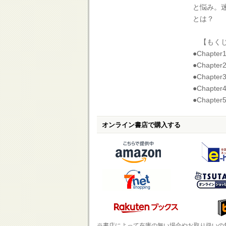
と悩み。
とは？
【もく
●Chap
●Chapt
●Chapt
●Chapt
●Chapt
オンライン書店で購入する
※書店によって在庫の無い場合やお取り扱いの