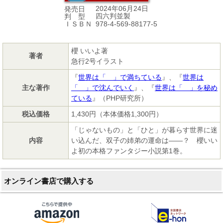
2024年06月24日
発売日
四六判並製
判 型
978-4-569-88177-5
ＩＳＢＮ
櫻 いいよ著
著者
急行2号イラスト
『
世界は「 」で満ちている
』、『
世界は
主な著作
「 」で沈んでいく
』、『
世界は「 」を秘め
ている
』（PHP研究所）
税込価格
1,430円（本体価格1,300円）
「じゃないもの」と「ひと」が暮らす世界に迷
内容
い込んだ、双子の姉弟の運命は――？ 櫻いい
よ初の本格ファンタジー小説第1巻。
オンライン書店で購入する