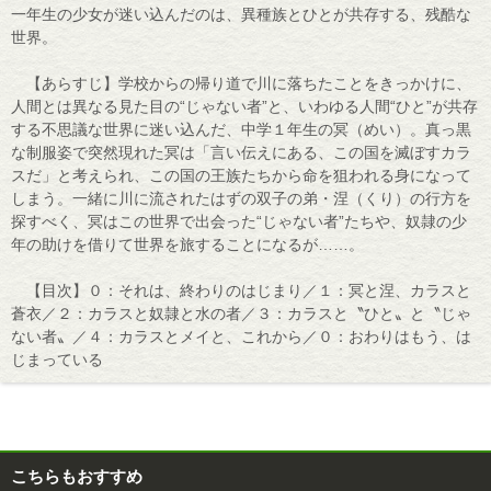
一年生の少女が迷い込んだのは、異種族とひとが共存する、残酷な
世界。
【あらすじ】学校からの帰り道で川に落ちたことをきっかけに、
人間とは異なる見た目の“じゃない者”と、いわゆる人間“ひと”が共存
する不思議な世界に迷い込んだ、中学１年生の冥（めい）。真っ黒
な制服姿で突然現れた冥は「言い伝えにある、この国を滅ぼすカラ
スだ」と考えられ、この国の王族たちから命を狙われる身になって
しまう。一緒に川に流されたはずの双子の弟・涅（くり）の行方を
探すべく、冥はこの世界で出会った“じゃない者”たちや、奴隷の少
年の助けを借りて世界を旅することになるが……。
【目次】０：それは、終わりのはじまり／１：冥と涅、カラスと
蒼衣／２：カラスと奴隷と水の者／３：カラスと〝ひと〟と〝じゃ
ない者〟／４：カラスとメイと、これから／０：おわりはもう、は
じまっている
こちらもおすすめ