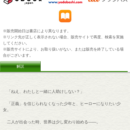
※販売開始日は書店により異なります。
※リンク先が正しく表示されない場合、販売サイトで再度、検索を実施
してください。
※販売サイトにより、お取り扱いがない、または販売を終了している場
合がございます。
解説
「ねえ、わたしと一緒に人助けしない？」
「正義」を信じられなくなった少年と、ヒーローになりたい少
女。
二人が出会った時、世界は少し変わり始める――。