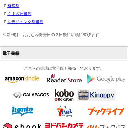
有隣堂
くまざわ書店
丸善ジュンク堂書店
※新刊は、おおむね発売日の２日後に店頭に並びます
電子書籍
こちらの書籍は電子版も発売しております。