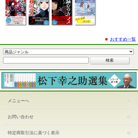
おすすめ一覧
メニューへ
お問い合わせ
特定商取引法に基づく表示