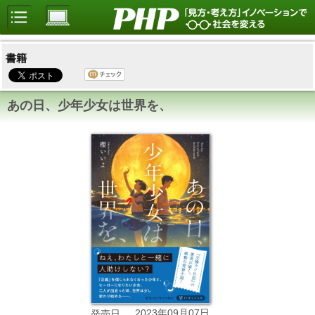
書籍
あの日、少年少女は世界を、
2023年09月07日
発売日