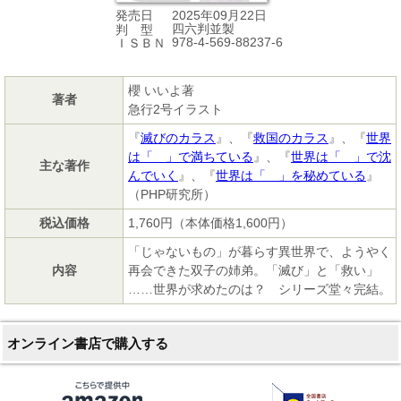
2025年09月22日
発売日
四六判並製
判 型
978-4-569-88237-6
ＩＳＢＮ
櫻 いいよ著
著者
急行2号イラスト
『
滅びのカラス
』、『
救国のカラス
』、『
世界
は「 」で満ちている
』、『
世界は「 」で沈
主な著作
んでいく
』、『
世界は「 」を秘めている
』
（PHP研究所）
税込価格
1,760円（本体価格1,600円）
「じゃないもの」が暮らす異世界で、ようやく
内容
再会できた双子の姉弟。「滅び」と「救い」
……世界が求めたのは？ シリーズ堂々完結。
オンライン書店で購入する