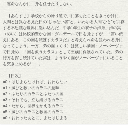
運命なんかに、身を任せたりしない。
【あらすじ】学校からの帰り道で川に落ちたことをきっかけに、
人間とは異なる見た目の“じゃない者”と、いわゆる人間“ひと”が共存
する不思議な世界に迷い込んだ、中学1年生の双子の姉弟。姉の冥
（めい）は比較的豊かな国・ダルデールで目を覚ますが、「言い伝
えにある、この国を滅ぼすカラスだ」と考えられ命を狙われる身に
なってしまう。一方、弟の涅（くり）は貧しい隣国・ノーパーヴァ
で目覚め、「国を救うカラス」として王族に保護されていた。弟の
行方を探し続けていた冥は、ようやく涅がノーパーヴァにいること
を突き止めるが……。
【目次】
●0：はじまらなければ、おわらない
●1：滅びと救いのカラスの意味
●2：ふたりのカラスとふたつの国
●3：それでも、立ち続けるカラス
●4：だから、世界をかえるカラス
●5：滅びのカラスと救国のカラス
●0：おわったあとに、またはじまる