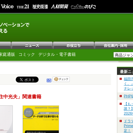
家庭通販
コミック
デジタル・電子書籍
最新ニ
福田
く。
ナレ
住中光夫」関連書籍
PH
【も
誰？
202
ドラ
Pri
定！