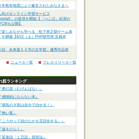
８年熊本地震により被災されたみなさまへ
人向けオンライン学習サービス
ztopia®」の提供を開始【「ぺこぱ」出演の
ブCMも公開】
で楽しみながら学べる「松下幸之助ゲーム体
を開催【8/22（土）PHP研究所 京都本
４回 未来屋５４字の文学賞」優秀作品発
ニュース一覧
プレスリリース一覧
れ筋ランキング
『夢幻花（むげんばな）』
『感情的にならない本』
『病気の９割は自分で治せる！』
『怖い客』
『こうやって頭のなかを言語化する。』
『道をひらく』
『英単語「１万語」習得法』