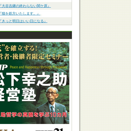
『大谷吉継の終わらない関ケ原』
『猫を処方いたします。』
『きっと明日はいい日になる』