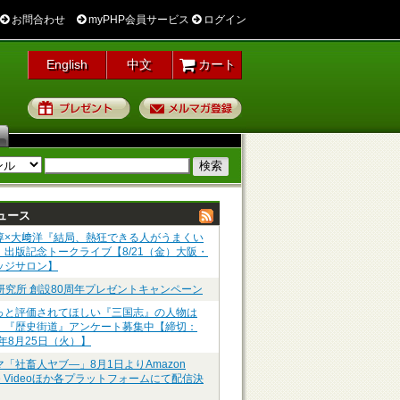
お問合わせ
myPHP会員サービス
ログイン
English
中文
カート
プレゼント
メルマガ登録
ュース
淳×大﨑洋『結局、熱狂できる人がうまくい
』出版記念トークライブ【8/21（金）大阪・
ッジサロン】
P研究所 創設80周年プレゼントキャンペーン
っと評価されてほしい『三国志』の人物は
】『歴史街道』アンケート募集中【締切：
6年8月25日（火）】
マ「社畜人ヤブ―」8月1日よりAmazon
me Videoほか各プラットフォームにて配信決