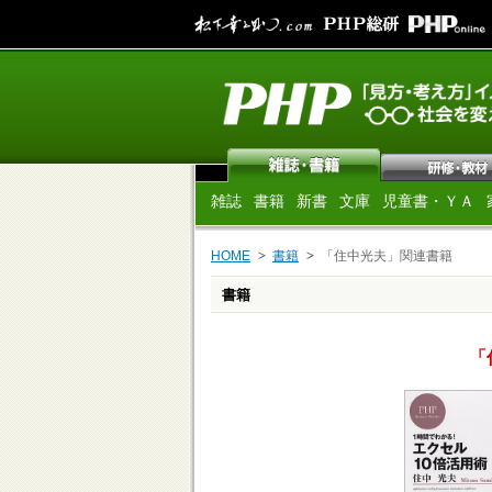
雑誌
書籍
新書
文庫
児童書・ＹＡ
HOME
書籍
「住中光夫」関連書籍
書籍
「