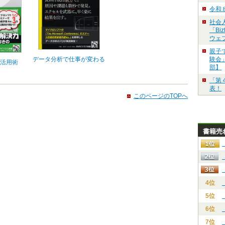
令和
社会
「Bi
ウェ
親子
データ分析で仕事が変わる
験会」
倍活用術
部】
「第
表！
このページのTOPへ
書籍売
4位
5位
6位
7位